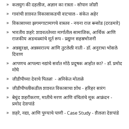
कलयुग की दहलीज, अज्ञान का रास्ता - सोपान जोशी
गावांची शाश्वत विकासाकडची वाटचाल - संकेत अहेर
विकासाच्या झगमगाटामागचे वास्तव - नयना राज बन्सोड (दरडमारे)
भारतीय शहरे: शाश्वततेच्या मार्गातील सामाजिक, आर्थिक आणि
राजकीय अडथळ्यांचे मूर्त रूप - प्रद्युम्न सहस्रभोजनी
अन्नसुरक्षा, अन्नस्वराज्य आणि तुटलेली नाती - डॉ. अनुराधा भोसले
दिवाण
आपणच आपल्या नद्यांचे सर्वात मोठे प्रदूषक आहोत का? - डॉ. प्रमोद
मोघे
जीडीपीच्या देवाचे पितळ! - अनिकेत मोताळे
जीडीपीपलीकडील शाश्वत विकासाचा शोध - हरिहर सारंग
बेधुंद शहरीकरण, मातीचे मरण आणि वंचितांचे मूक आक्रंदन -
प्रमोद देशपांडे
शहरे, नद्या, आणि पुण्याचे पाणी - Case Study - शैलजा देशपांडे