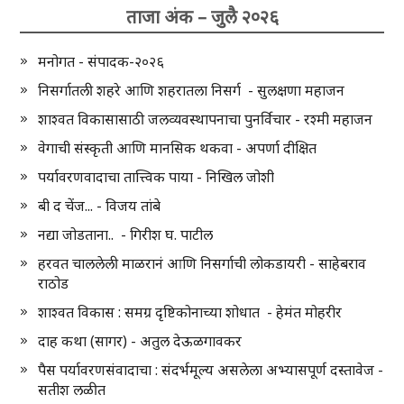
ताजा अंक – जुलै २०२६
मनोगत - संपादक-२०२६
निसर्गातली शहरे आणि शहरातला निसर्ग - सुलक्षणा महाजन
शाश्वत विकासासाठी जलव्यवस्थापनाचा पुनर्विचार - रश्मी महाजन
वेगाची संस्कृती आणि मानसिक थकवा - अपर्णा दीक्षित
पर्यावरणवादाचा तात्त्विक पाया - निखिल जोशी
बी द चेंज... - विजय तांबे
नद्या जोडताना.. - गिरीश घ. पाटील
हरवत चाललेली माळरानं आणि निसर्गाची लोकडायरी - साहेबराव
राठोड
शाश्वत विकास : समग्र दृष्टिकोनाच्या शोधात - हेमंत मोहरीर
दाह कथा (सागर) - अतुल देऊळगावकर
पैस पर्यावरणसंवादाचा : संदर्भमूल्य असलेला अभ्यासपूर्ण दस्तावेज -
सतीश लळीत