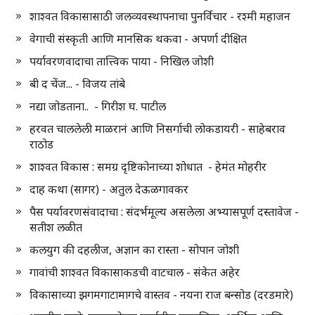
शाश्वत विकासासाठी जलव्यवस्थापनाचा पुनर्विचार - रश्मी महाजन
वेगाची संस्कृती आणि मानसिक थकवा - अपर्णा दीक्षित
पर्यावरणवादाचा तात्त्विक पाया - निखिल जोशी
बी द चेंज... - विजय तांबे
नद्या जोडताना.. - गिरीश घ. पाटील
हरवत चाललेली माळरानं आणि निसर्गाची लोकडायरी - साहेबराव
राठोड
शाश्वत विकास : समग्र दृष्टिकोनाच्या शोधात - हेमंत मोहरीर
दाह कथा (सागर) - अतुल देऊळगावकर
पैस पर्यावरणसंवादाचा : संदर्भमूल्य असलेला अभ्यासपूर्ण दस्तावेज -
सतीश लळीत
कलयुग की दहलीज, अज्ञान का रास्ता - सोपान जोशी
गावांची शाश्वत विकासाकडची वाटचाल - संकेत अहेर
विकासाच्या झगमगाटामागचे वास्तव - नयना राज बन्सोड (दरडमारे)