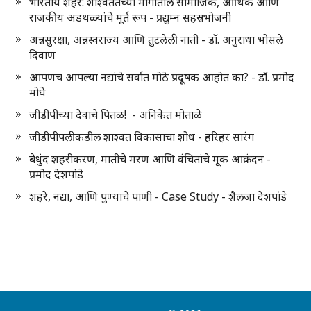
भारतीय शहरे: शाश्वततेच्या मार्गातील सामाजिक, आर्थिक आणि
राजकीय अडथळ्यांचे मूर्त रूप - प्रद्युम्न सहस्रभोजनी
अन्नसुरक्षा, अन्नस्वराज्य आणि तुटलेली नाती - डॉ. अनुराधा भोसले
दिवाण
आपणच आपल्या नद्यांचे सर्वात मोठे प्रदूषक आहोत का? - डॉ. प्रमोद
मोघे
जीडीपीच्या देवाचे पितळ! - अनिकेत मोताळे
जीडीपीपलीकडील शाश्वत विकासाचा शोध - हरिहर सारंग
बेधुंद शहरीकरण, मातीचे मरण आणि वंचितांचे मूक आक्रंदन -
प्रमोद देशपांडे
शहरे, नद्या, आणि पुण्याचे पाणी - Case Study - शैलजा देशपांडे