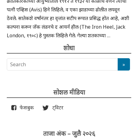
क्रांतिकारकाच्या आयुष्यातील १९१२ ते १९३२ या काळाचे वर्णन त्याची
पत्नी एव्हिस (Avis) हिने लिहिले, व एका झाडाच्या ढोलीत लपवून
ठेवले. सातेकशे वर्षांनंतर हा वृत्तांत सटीप रूपात प्रसिद्ध होत आहे, अशी
कल्पना करून जॅक लंडनचे द आयर्न हील (The Iron Heel, Jack
London, १९०८) हे पुस्तक लिहिले गेले. गेल्या शतकाच्या …
शोधा
सोशल मीडिया
फेसबुक
ट्विटर
ताजा अंक – जुलै २०२६