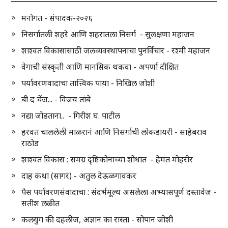
मनोगत - संपादक-२०२६
निसर्गातली शहरे आणि शहरातला निसर्ग - सुलक्षणा महाजन
शाश्वत विकासासाठी जलव्यवस्थापनाचा पुनर्विचार - रश्मी महाजन
वेगाची संस्कृती आणि मानसिक थकवा - अपर्णा दीक्षित
पर्यावरणवादाचा तात्त्विक पाया - निखिल जोशी
बी द चेंज... - विजय तांबे
नद्या जोडताना.. - गिरीश घ. पाटील
हरवत चाललेली माळरानं आणि निसर्गाची लोकडायरी - साहेबराव
राठोड
शाश्वत विकास : समग्र दृष्टिकोनाच्या शोधात - हेमंत मोहरीर
दाह कथा (सागर) - अतुल देऊळगावकर
पैस पर्यावरणसंवादाचा : संदर्भमूल्य असलेला अभ्यासपूर्ण दस्तावेज -
सतीश लळीत
कलयुग की दहलीज, अज्ञान का रास्ता - सोपान जोशी