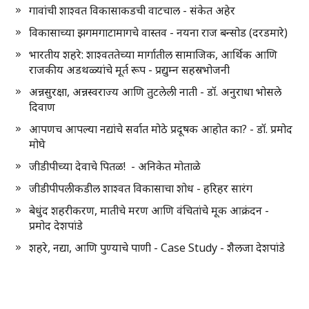
गावांची शाश्वत विकासाकडची वाटचाल - संकेत अहेर
विकासाच्या झगमगाटामागचे वास्तव - नयना राज बन्सोड (दरडमारे)
भारतीय शहरे: शाश्वततेच्या मार्गातील सामाजिक, आर्थिक आणि
राजकीय अडथळ्यांचे मूर्त रूप - प्रद्युम्न सहस्रभोजनी
अन्नसुरक्षा, अन्नस्वराज्य आणि तुटलेली नाती - डॉ. अनुराधा भोसले
दिवाण
आपणच आपल्या नद्यांचे सर्वात मोठे प्रदूषक आहोत का? - डॉ. प्रमोद
मोघे
जीडीपीच्या देवाचे पितळ! - अनिकेत मोताळे
जीडीपीपलीकडील शाश्वत विकासाचा शोध - हरिहर सारंग
बेधुंद शहरीकरण, मातीचे मरण आणि वंचितांचे मूक आक्रंदन -
प्रमोद देशपांडे
शहरे, नद्या, आणि पुण्याचे पाणी - Case Study - शैलजा देशपांडे