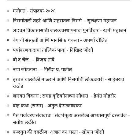
मनोगत - संपादक-२०२६
निसर्गातली शहरे आणि शहरातला निसर्ग - सुलक्षणा महाजन
शाश्वत विकासासाठी जलव्यवस्थापनाचा पुनर्विचार - रश्मी महाजन
वेगाची संस्कृती आणि मानसिक थकवा - अपर्णा दीक्षित
पर्यावरणवादाचा तात्त्विक पाया - निखिल जोशी
बी द चेंज... - विजय तांबे
नद्या जोडताना.. - गिरीश घ. पाटील
हरवत चाललेली माळरानं आणि निसर्गाची लोकडायरी - साहेबराव
राठोड
शाश्वत विकास : समग्र दृष्टिकोनाच्या शोधात - हेमंत मोहरीर
दाह कथा (सागर) - अतुल देऊळगावकर
पैस पर्यावरणसंवादाचा : संदर्भमूल्य असलेला अभ्यासपूर्ण दस्तावेज -
सतीश लळीत
कलयुग की दहलीज, अज्ञान का रास्ता - सोपान जोशी