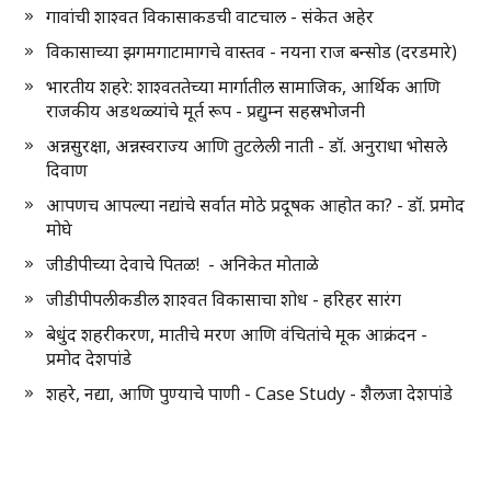
गावांची शाश्वत विकासाकडची वाटचाल - संकेत अहेर
विकासाच्या झगमगाटामागचे वास्तव - नयना राज बन्सोड (दरडमारे)
भारतीय शहरे: शाश्वततेच्या मार्गातील सामाजिक, आर्थिक आणि
राजकीय अडथळ्यांचे मूर्त रूप - प्रद्युम्न सहस्रभोजनी
अन्नसुरक्षा, अन्नस्वराज्य आणि तुटलेली नाती - डॉ. अनुराधा भोसले
दिवाण
आपणच आपल्या नद्यांचे सर्वात मोठे प्रदूषक आहोत का? - डॉ. प्रमोद
मोघे
जीडीपीच्या देवाचे पितळ! - अनिकेत मोताळे
जीडीपीपलीकडील शाश्वत विकासाचा शोध - हरिहर सारंग
बेधुंद शहरीकरण, मातीचे मरण आणि वंचितांचे मूक आक्रंदन -
प्रमोद देशपांडे
शहरे, नद्या, आणि पुण्याचे पाणी - Case Study - शैलजा देशपांडे