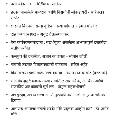
नद्या जोडताना.. - गिरीश घ. पाटील
हरवत चाललेली माळरानं आणि निसर्गाची लोकडायरी - साहेबराव
राठोड
शाश्वत विकास : समग्र दृष्टिकोनाच्या शोधात - हेमंत मोहरीर
दाह कथा (सागर) - अतुल देऊळगावकर
पैस पर्यावरणसंवादाचा : संदर्भमूल्य असलेला अभ्यासपूर्ण दस्तावेज -
सतीश लळीत
कलयुग की दहलीज, अज्ञान का रास्ता - सोपान जोशी
गावांची शाश्वत विकासाकडची वाटचाल - संकेत अहेर
विकासाच्या झगमगाटामागचे वास्तव - नयना राज बन्सोड (दरडमारे)
भारतीय शहरे: शाश्वततेच्या मार्गातील सामाजिक, आर्थिक आणि
राजकीय अडथळ्यांचे मूर्त रूप - प्रद्युम्न सहस्रभोजनी
अन्नसुरक्षा, अन्नस्वराज्य आणि तुटलेली नाती - डॉ. अनुराधा भोसले
दिवाण
आपणच आपल्या नद्यांचे सर्वात मोठे प्रदूषक आहोत का? - डॉ. प्रमोद
मोघे