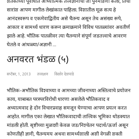
शतकाच्या पूर्वार्धात आध्यात्मिक तत्त्वज्ञानाची जी पुनर्मांडणी केली, तिचा
सारांश आपण मागील लेखांकात पाहिला. विशातील मूळ सत्य हे
आनंदस्वरूप व एकमेवाद्वितीय असे चैतन्य असून तेच असंख्य रूपे,
आकार व सामर्थ्य धारण करून क्रमाक्रमाने विविध पातळ्यांवर अवतीर्ण
झाले आहे. भौतिक पातळीवर त्या चैतन्याने संपूर्ण जडतत्त्वाचे आवरण
घेतले व आंधळ्या/अज्ञानी …
अनवरत भंडळ (५)
सप्टेंबर, 1, 2013
तत्त्वज्ञान
किशोर देशपांडे
भौतिक-अभौतिक विश्वाच्या व आमच्या जीवनाच्या अस्तित्वाचे प्रयोजन
काय, याबाबत परस्परविरोधी धारणा असलेले भौतिकवाद व
अध्यात्मवाद हे दोन विचारप्रवाह समजून घेण्याचा आपण प्रयत्न करत
आहोत. मागील एका लेखात भौतिकवादाची तात्त्विक भूमिका थोडक्यात
मांडली होती. सृष्टीच्या मुळाशी केवळ जड/निश्चेतन पदार्थ/ऊर्जा असून
कोणतीही ज्ञानी, चैतन्यमय अथवा सामर्थ्यशाली अशी वेगळी शक्ती