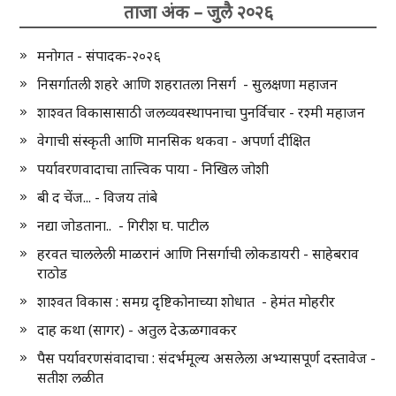
ताजा अंक – जुलै २०२६
मनोगत - संपादक-२०२६
निसर्गातली शहरे आणि शहरातला निसर्ग - सुलक्षणा महाजन
शाश्वत विकासासाठी जलव्यवस्थापनाचा पुनर्विचार - रश्मी महाजन
वेगाची संस्कृती आणि मानसिक थकवा - अपर्णा दीक्षित
पर्यावरणवादाचा तात्त्विक पाया - निखिल जोशी
बी द चेंज... - विजय तांबे
नद्या जोडताना.. - गिरीश घ. पाटील
हरवत चाललेली माळरानं आणि निसर्गाची लोकडायरी - साहेबराव
राठोड
शाश्वत विकास : समग्र दृष्टिकोनाच्या शोधात - हेमंत मोहरीर
दाह कथा (सागर) - अतुल देऊळगावकर
पैस पर्यावरणसंवादाचा : संदर्भमूल्य असलेला अभ्यासपूर्ण दस्तावेज -
सतीश लळीत