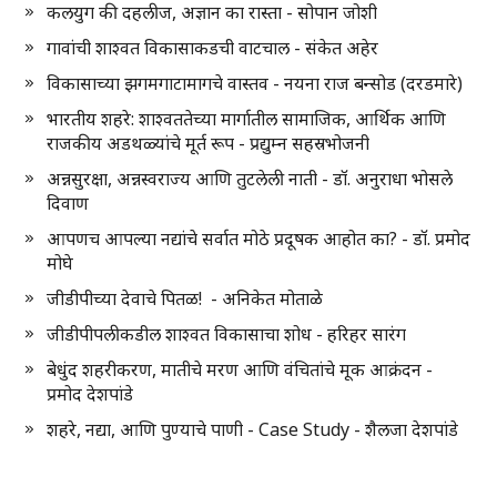
कलयुग की दहलीज, अज्ञान का रास्ता - सोपान जोशी
गावांची शाश्वत विकासाकडची वाटचाल - संकेत अहेर
विकासाच्या झगमगाटामागचे वास्तव - नयना राज बन्सोड (दरडमारे)
भारतीय शहरे: शाश्वततेच्या मार्गातील सामाजिक, आर्थिक आणि
राजकीय अडथळ्यांचे मूर्त रूप - प्रद्युम्न सहस्रभोजनी
अन्नसुरक्षा, अन्नस्वराज्य आणि तुटलेली नाती - डॉ. अनुराधा भोसले
दिवाण
आपणच आपल्या नद्यांचे सर्वात मोठे प्रदूषक आहोत का? - डॉ. प्रमोद
मोघे
जीडीपीच्या देवाचे पितळ! - अनिकेत मोताळे
जीडीपीपलीकडील शाश्वत विकासाचा शोध - हरिहर सारंग
बेधुंद शहरीकरण, मातीचे मरण आणि वंचितांचे मूक आक्रंदन -
प्रमोद देशपांडे
शहरे, नद्या, आणि पुण्याचे पाणी - Case Study - शैलजा देशपांडे