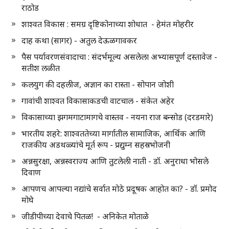
राठोड
शाश्वत विकास : समग्र दृष्टिकोनाच्या शोधात - हेमंत मोहरीर
दाह कथा (सागर) - अतुल देऊळगावकर
पैस पर्यावरणसंवादाचा : संदर्भमूल्य असलेला अभ्यासपूर्ण दस्तावेज -
सतीश लळीत
कलयुग की दहलीज, अज्ञान का रास्ता - सोपान जोशी
गावांची शाश्वत विकासाकडची वाटचाल - संकेत अहेर
विकासाच्या झगमगाटामागचे वास्तव - नयना राज बन्सोड (दरडमारे)
भारतीय शहरे: शाश्वततेच्या मार्गातील सामाजिक, आर्थिक आणि
राजकीय अडथळ्यांचे मूर्त रूप - प्रद्युम्न सहस्रभोजनी
अन्नसुरक्षा, अन्नस्वराज्य आणि तुटलेली नाती - डॉ. अनुराधा भोसले
दिवाण
आपणच आपल्या नद्यांचे सर्वात मोठे प्रदूषक आहोत का? - डॉ. प्रमोद
मोघे
जीडीपीच्या देवाचे पितळ! - अनिकेत मोताळे