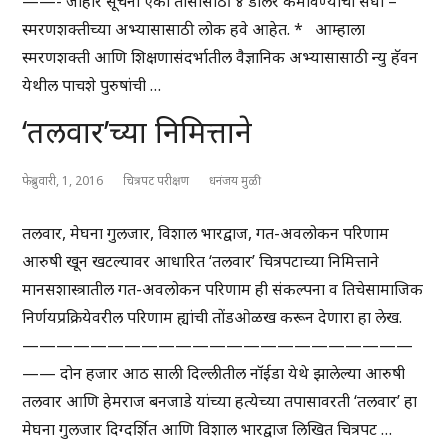
——- जाहीर सूचना एका तासासाठी ४ डॉलर कमावण्याची संधी –
स्मरणशक्तीच्या अभ्यासासाठी लोक हवे आहेत. * आम्हाला
स्मरणशक्ती आणि शिक्षणासंदर्भातील वैज्ञानिक अभ्यासासाठी न्यु हॅवन
येथील पाचशे पुरुषांची …
‘तलवार’च्या निमित्ताने
फेब्रुवारी, 1, 2016
चित्रपट परीक्षण
धनंजय मुळी
तलवार, मेघना गुलजार, विशाल भारद्वाज, गत-अवलोकन परिणाम
आरुषी खून खटल्यावर आधारित ‘तलवार’ चित्रपटाच्या निमित्ताने
मानसशास्त्रातील गत-अवलोकन परिणाम ही संकल्पना व तिचेसामाजिक
निर्णयप्रक्रियेवरील परिणाम ह्यांची तोंडओळख करून देणारा हा लेख.
———————————————————————
—— दोन हजार आठ साली दिल्लीतील नॉईडा येथे झालेल्या आरुषी
तलवार आणि हेमराज बनजाडे यांच्या हत्येच्या तपासावरती ‘तलवार’ हा
मेघना गुलजार दिग्दर्शित आणि विशाल भारद्वाज लिखित चित्रपट …