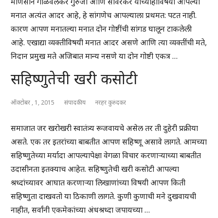
माणसाने गोळवलकर गुरुजी आणि सावरकर यांच्याहीविषयी आपल्या
मनात अत्यंत आदर आहे, हे सांगणेच आपल्याला प्रथमत: पटत नाही.
कारण आपण मनातल्या मनात दोन गोष्टींची सांगड घालून टाकलेली
आहे. एखाद्या व्यक्तीविषयी मनात आदर असणे आणि त्या व्यक्तींची मते,
निदान प्रमुख मते अजिबात मान्य नसणे या दोन गोष्टी एकत्र …
सहिष्णुतेची खरी कसोटी
ऑक्टोबर , 1, 2015
संपादकीय
नरहर कुरुंदकर
समाजात जर खरोखरी स्वातंत्र्य रूजवायचे असेल तर ती दुहेरी प्रक्रीया
असते. एक तर इतरांच्या बाबतीत आपण सहिष्णू असावे लागते. आमच्या
सहिष्णुतेच्या मर्यादा आपल्यापेक्षा वेगळा विचार करणाऱ्याच्या बाबतीत
उदासीनता इतक्याच आहेत. सहिष्णुतेची खरी कसोटी आपल्या
श्रध्दांच्यावर आघात करणाऱ्या लिखाणांच्या विषयी आपण किती
सहिष्णुता दाखवतो या ठिकाणी लागते. कुणी कुणाची मने दुखवायची
नाहीत, सर्वांनी एकमेकांच्या अंधश्रध्दा जपायच्या …