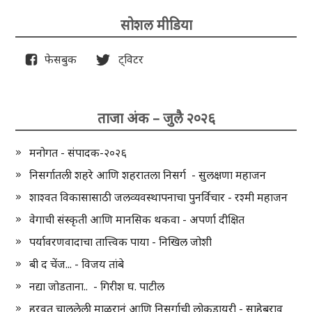
सोशल मीडिया
फेसबुक
ट्विटर
ताजा अंक – जुलै २०२६
मनोगत - संपादक-२०२६
निसर्गातली शहरे आणि शहरातला निसर्ग - सुलक्षणा महाजन
शाश्वत विकासासाठी जलव्यवस्थापनाचा पुनर्विचार - रश्मी महाजन
वेगाची संस्कृती आणि मानसिक थकवा - अपर्णा दीक्षित
पर्यावरणवादाचा तात्त्विक पाया - निखिल जोशी
बी द चेंज... - विजय तांबे
नद्या जोडताना.. - गिरीश घ. पाटील
हरवत चाललेली माळरानं आणि निसर्गाची लोकडायरी - साहेबराव