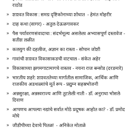
राठोड
शाश्वत विकास : समग्र दृष्टिकोनाच्या शोधात - हेमंत मोहरीर
दाह कथा (सागर) - अतुल देऊळगावकर
पैस पर्यावरणसंवादाचा : संदर्भमूल्य असलेला अभ्यासपूर्ण दस्तावेज -
सतीश लळीत
कलयुग की दहलीज, अज्ञान का रास्ता - सोपान जोशी
गावांची शाश्वत विकासाकडची वाटचाल - संकेत अहेर
विकासाच्या झगमगाटामागचे वास्तव - नयना राज बन्सोड (दरडमारे)
भारतीय शहरे: शाश्वततेच्या मार्गातील सामाजिक, आर्थिक आणि
राजकीय अडथळ्यांचे मूर्त रूप - प्रद्युम्न सहस्रभोजनी
अन्नसुरक्षा, अन्नस्वराज्य आणि तुटलेली नाती - डॉ. अनुराधा भोसले
दिवाण
आपणच आपल्या नद्यांचे सर्वात मोठे प्रदूषक आहोत का? - डॉ. प्रमोद
मोघे
जीडीपीच्या देवाचे पितळ! - अनिकेत मोताळे