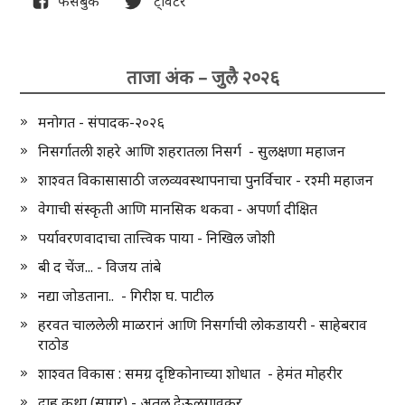
फेसबुक
ट्विटर
ताजा अंक – जुलै २०२६
मनोगत - संपादक-२०२६
निसर्गातली शहरे आणि शहरातला निसर्ग - सुलक्षणा महाजन
शाश्वत विकासासाठी जलव्यवस्थापनाचा पुनर्विचार - रश्मी महाजन
वेगाची संस्कृती आणि मानसिक थकवा - अपर्णा दीक्षित
पर्यावरणवादाचा तात्त्विक पाया - निखिल जोशी
बी द चेंज... - विजय तांबे
नद्या जोडताना.. - गिरीश घ. पाटील
हरवत चाललेली माळरानं आणि निसर्गाची लोकडायरी - साहेबराव
राठोड
शाश्वत विकास : समग्र दृष्टिकोनाच्या शोधात - हेमंत मोहरीर
दाह कथा (सागर) - अतुल देऊळगावकर