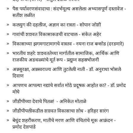
पैस पर्यावरणसंवादाचा : संदर्भमूल्य असलेला अभ्यासपूर्ण दस्तावेज -
सतीश लळीत
कलयुग की दहलीज, अज्ञान का रास्ता - सोपान जोशी
गावांची शाश्वत विकासाकडची वाटचाल - संकेत अहेर
विकासाच्या झगमगाटामागचे वास्तव - नयना राज बन्सोड (दरडमारे)
भारतीय शहरे: शाश्वततेच्या मार्गातील सामाजिक, आर्थिक आणि
राजकीय अडथळ्यांचे मूर्त रूप - प्रद्युम्न सहस्रभोजनी
अन्नसुरक्षा, अन्नस्वराज्य आणि तुटलेली नाती - डॉ. अनुराधा भोसले
दिवाण
आपणच आपल्या नद्यांचे सर्वात मोठे प्रदूषक आहोत का? - डॉ. प्रमोद
मोघे
जीडीपीच्या देवाचे पितळ! - अनिकेत मोताळे
जीडीपीपलीकडील शाश्वत विकासाचा शोध - हरिहर सारंग
बेधुंद शहरीकरण, मातीचे मरण आणि वंचितांचे मूक आक्रंदन -
प्रमोद देशपांडे