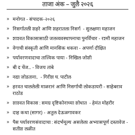
ताजा अंक – जुलै २०२६
मनोगत - संपादक-२०२६
निसर्गातली शहरे आणि शहरातला निसर्ग - सुलक्षणा महाजन
शाश्वत विकासासाठी जलव्यवस्थापनाचा पुनर्विचार - रश्मी महाजन
वेगाची संस्कृती आणि मानसिक थकवा - अपर्णा दीक्षित
पर्यावरणवादाचा तात्त्विक पाया - निखिल जोशी
बी द चेंज... - विजय तांबे
नद्या जोडताना.. - गिरीश घ. पाटील
हरवत चाललेली माळरानं आणि निसर्गाची लोकडायरी - साहेबराव
राठोड
शाश्वत विकास : समग्र दृष्टिकोनाच्या शोधात - हेमंत मोहरीर
दाह कथा (सागर) - अतुल देऊळगावकर
पैस पर्यावरणसंवादाचा : संदर्भमूल्य असलेला अभ्यासपूर्ण दस्तावेज -
सतीश लळीत