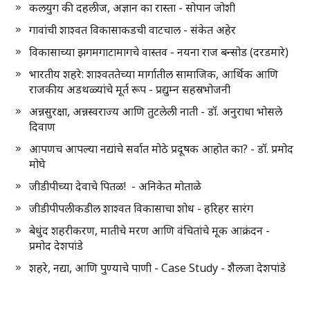
कलयुग की दहलीज, अज्ञान का रास्ता - सोपान जोशी
गावांची शाश्वत विकासाकडची वाटचाल - संकेत अहेर
विकासाच्या झगमगाटामागचे वास्तव - नयना राज बन्सोड (दरडमारे)
भारतीय शहरे: शाश्वततेच्या मार्गातील सामाजिक, आर्थिक आणि
राजकीय अडथळ्यांचे मूर्त रूप - प्रद्युम्न सहस्रभोजनी
अन्नसुरक्षा, अन्नस्वराज्य आणि तुटलेली नाती - डॉ. अनुराधा भोसले
दिवाण
आपणच आपल्या नद्यांचे सर्वात मोठे प्रदूषक आहोत का? - डॉ. प्रमोद
मोघे
जीडीपीच्या देवाचे पितळ! - अनिकेत मोताळे
जीडीपीपलीकडील शाश्वत विकासाचा शोध - हरिहर सारंग
बेधुंद शहरीकरण, मातीचे मरण आणि वंचितांचे मूक आक्रंदन -
प्रमोद देशपांडे
शहरे, नद्या, आणि पुण्याचे पाणी - Case Study - शैलजा देशपांडे