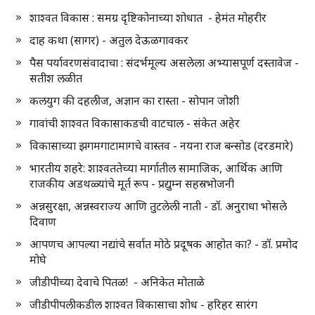
शाश्वत विकास : समग्र दृष्टिकोनाच्या शोधात - हेमंत मोहरीर
दाह कथा (सागर) - अतुल देऊळगावकर
पैस पर्यावरणसंवादाचा : संदर्भमूल्य असलेला अभ्यासपूर्ण दस्तावेज -
सतीश लळीत
कलयुग की दहलीज, अज्ञान का रास्ता - सोपान जोशी
गावांची शाश्वत विकासाकडची वाटचाल - संकेत अहेर
विकासाच्या झगमगाटामागचे वास्तव - नयना राज बन्सोड (दरडमारे)
भारतीय शहरे: शाश्वततेच्या मार्गातील सामाजिक, आर्थिक आणि
राजकीय अडथळ्यांचे मूर्त रूप - प्रद्युम्न सहस्रभोजनी
अन्नसुरक्षा, अन्नस्वराज्य आणि तुटलेली नाती - डॉ. अनुराधा भोसले
दिवाण
आपणच आपल्या नद्यांचे सर्वात मोठे प्रदूषक आहोत का? - डॉ. प्रमोद
मोघे
जीडीपीच्या देवाचे पितळ! - अनिकेत मोताळे
जीडीपीपलीकडील शाश्वत विकासाचा शोध - हरिहर सारंग