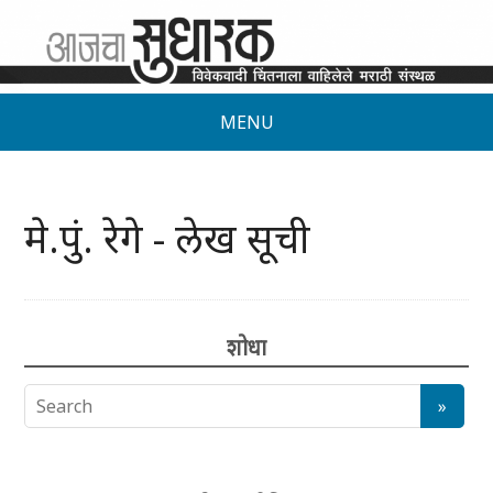
MENU
मे.पुं. रेगे - लेख सूची
शोधा