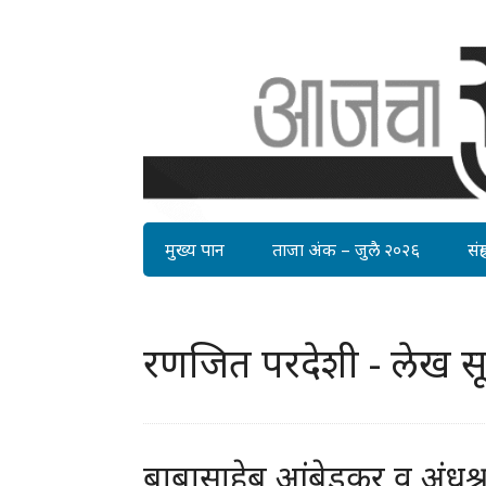
मुख्य पान
ताजा अंक – जुलै २०२६
संग्र
रणजित परदेशी - लेख स
बाबासाहेब आंबेडकर व अंधश्रद्