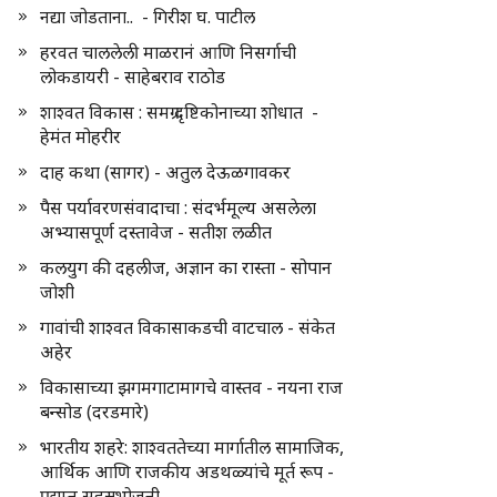
नद्या जोडताना.. - गिरीश घ. पाटील
हरवत चाललेली माळरानं आणि निसर्गाची
लोकडायरी - साहेबराव राठोड
शाश्वत विकास : समग्र दृष्टिकोनाच्या शोधात -
हेमंत मोहरीर
दाह कथा (सागर) - अतुल देऊळगावकर
पैस पर्यावरणसंवादाचा : संदर्भमूल्य असलेला
अभ्यासपूर्ण दस्तावेज - सतीश लळीत
कलयुग की दहलीज, अज्ञान का रास्ता - सोपान
जोशी
गावांची शाश्वत विकासाकडची वाटचाल - संकेत
अहेर
विकासाच्या झगमगाटामागचे वास्तव - नयना राज
बन्सोड (दरडमारे)
भारतीय शहरे: शाश्वततेच्या मार्गातील सामाजिक,
आर्थिक आणि राजकीय अडथळ्यांचे मूर्त रूप -
प्रद्युम्न सहस्रभोजनी