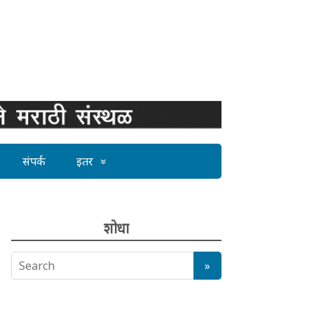
संपर्क
इतर
शोधा