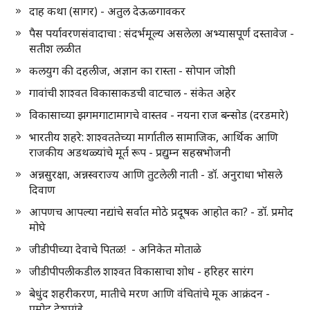
दाह कथा (सागर) - अतुल देऊळगावकर
पैस पर्यावरणसंवादाचा : संदर्भमूल्य असलेला अभ्यासपूर्ण दस्तावेज -
सतीश लळीत
कलयुग की दहलीज, अज्ञान का रास्ता - सोपान जोशी
गावांची शाश्वत विकासाकडची वाटचाल - संकेत अहेर
विकासाच्या झगमगाटामागचे वास्तव - नयना राज बन्सोड (दरडमारे)
भारतीय शहरे: शाश्वततेच्या मार्गातील सामाजिक, आर्थिक आणि
राजकीय अडथळ्यांचे मूर्त रूप - प्रद्युम्न सहस्रभोजनी
अन्नसुरक्षा, अन्नस्वराज्य आणि तुटलेली नाती - डॉ. अनुराधा भोसले
दिवाण
आपणच आपल्या नद्यांचे सर्वात मोठे प्रदूषक आहोत का? - डॉ. प्रमोद
मोघे
जीडीपीच्या देवाचे पितळ! - अनिकेत मोताळे
जीडीपीपलीकडील शाश्वत विकासाचा शोध - हरिहर सारंग
बेधुंद शहरीकरण, मातीचे मरण आणि वंचितांचे मूक आक्रंदन -
प्रमोद देशपांडे