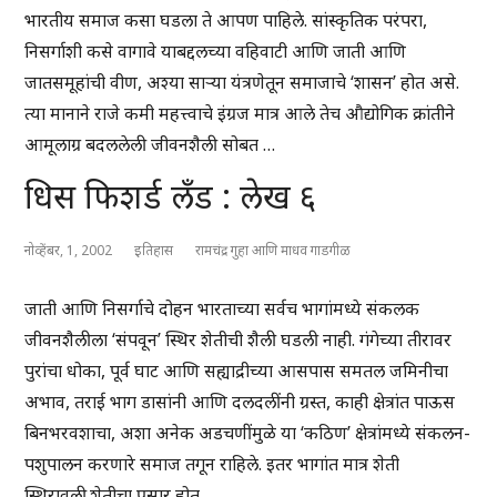
भारतीय समाज कसा घडला ते आपण पाहिले. सांस्कृतिक परंपरा,
निसर्गाशी कसे वागावे याबद्दलच्या वहिवाटी आणि जाती आणि
जातसमूहांची वीण, अश्या साऱ्या यंत्रणेतून समाजाचे ‘शासन’ होत असे.
त्या मानाने राजे कमी महत्त्वाचे इंग्रज मात्र आले तेच औद्योगिक क्रांतीने
आमूलाग्र बदललेली जीवनशैली सोबत …
धिस फिशर्ड लँड : लेख ६
नोव्हेंबर, 1, 2002
इतिहास
रामचंद्र गुहा आणि माधव गाडगीळ
जाती आणि निसर्गाचे दोहन भारताच्या सर्वच भागांमध्ये संकलक
जीवनशैलीला ‘संपवून’ स्थिर शेतीची शैली घडली नाही. गंगेच्या तीरावर
पुरांचा धोका, पूर्व घाट आणि सह्याद्रीच्या आसपास समतल जमिनीचा
अभाव, तराई भाग डासांनी आणि दलदलींनी ग्रस्त, काही क्षेत्रांत पाऊस
बिनभरवशाचा, अशा अनेक अडचणींमुळे या ‘कठिण’ क्षेत्रांमध्ये संकलन-
पशुपालन करणारे समाज तगून राहिले. इतर भागांत मात्र शेती
स्थिरावली.शेतीचा प्रसार होत …