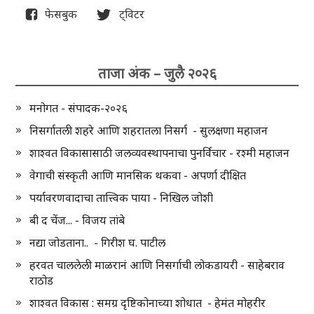
फेसबुक
ट्विटर
ताजा अंक – जुलै २०२६
मनोगत - संपादक-२०२६
निसर्गातली शहरे आणि शहरातला निसर्ग - सुलक्षणा महाजन
शाश्वत विकासासाठी जलव्यवस्थापनाचा पुनर्विचार - रश्मी महाजन
वेगाची संस्कृती आणि मानसिक थकवा - अपर्णा दीक्षित
पर्यावरणवादाचा तात्त्विक पाया - निखिल जोशी
बी द चेंज... - विजय तांबे
नद्या जोडताना.. - गिरीश घ. पाटील
हरवत चाललेली माळरानं आणि निसर्गाची लोकडायरी - साहेबराव
राठोड
शाश्वत विकास : समग्र दृष्टिकोनाच्या शोधात - हेमंत मोहरीर