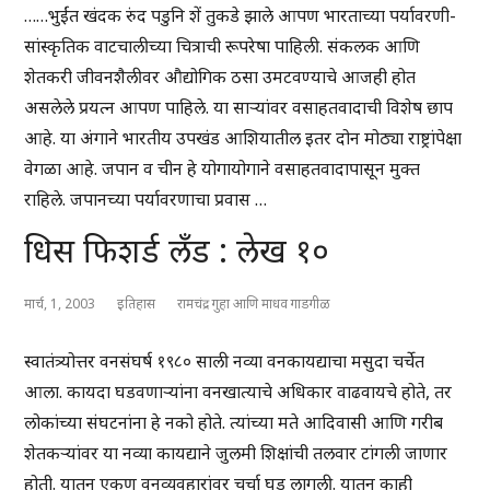
……भुईंत खंदक रुंद पडुनि शें तुकडे झाले आपण भारताच्या पर्यावरणी-
सांस्कृतिक वाटचालीच्या चित्राची रूपरेषा पाहिली. संकलक आणि
शेतकरी जीवनशैलीवर औद्योगिक ठसा उमटवण्याचे आजही होत
असलेले प्रयत्न आपण पाहिले. या साऱ्यांवर वसाहतवादाची विशेष छाप
आहे. या अंगाने भारतीय उपखंड आशियातील इतर दोन मोठ्या राष्ट्रांपेक्षा
वेगळा आहे. जपान व चीन हे योगायोगाने वसाहतवादापासून मुक्त
राहिले. जपानच्या पर्यावरणाचा प्रवास …
धिस फिशर्ड लँड : लेख १०
मार्च, 1, 2003
इतिहास
रामचंद्र गुहा आणि माधव गाडगीळ
स्वातंत्र्योत्तर वनसंघर्ष १९८० साली नव्या वनकायद्याचा मसुदा चर्चेत
आला. कायदा घडवणाऱ्यांना वनखात्याचे अधिकार वाढवायचे होते, तर
लोकांच्या संघटनांना हे नको होते. त्यांच्या मते आदिवासी आणि गरीब
शेतकऱ्यांवर या नव्या कायद्याने जुलमी शिक्षांची तलवार टांगली जाणार
होती. यातून एकूण वनव्यवहारांवर चर्चा घडू लागली. यातून काही