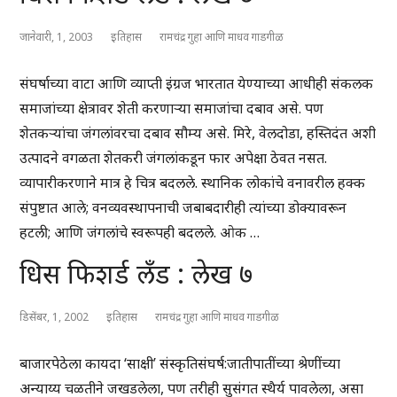
जानेवारी, 1, 2003
इतिहास
रामचंद्र गुहा आणि माधव गाडगीळ
संघर्षाच्या वाटा आणि व्याप्ती इंग्रज भारतात येण्याच्या आधीही संकलक
समाजांच्या क्षेत्रावर शेती करणाऱ्या समाजांचा दबाव असे. पण
शेतकऱ्यांचा जंगलांवरचा दबाव सौम्य असे. मिरे, वेलदोडा, हस्तिदंत अशी
उत्पादने वगळता शेतकरी जंगलांकडून फार अपेक्षा ठेवत नसत.
व्यापारीकरणाने मात्र हे चित्र बदलले. स्थानिक लोकांचे वनावरील हक्क
संपुष्टात आले; वनव्यवस्थापनाची जबाबदारीही त्यांच्या डोक्यावरून
हटली; आणि जंगलांचे स्वरूपही बदलले. ओक …
धिस फिशर्ड लँड : लेख ७
डिसेंबर, 1, 2002
इतिहास
रामचंद्र गुहा आणि माधव गाडगीळ
बाजारपेठेला कायदा ‘साक्षी’ संस्कृतिसंघर्ष:जातीपातींच्या श्रेणींच्या
अन्याय्य चळतीने जखडलेला, पण तरीही सुसंगत स्थैर्य पावलेला, असा