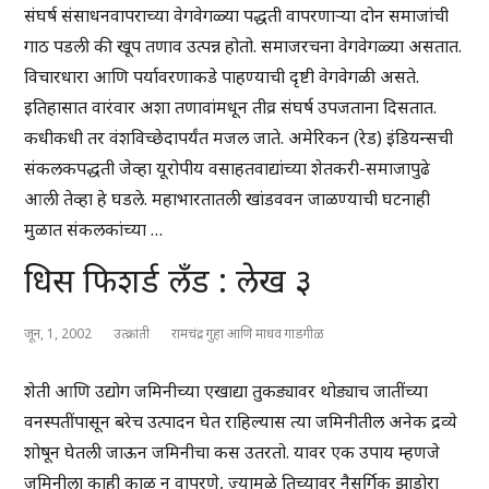
संघर्ष संसाधनवापराच्या वेगवेगळ्या पद्धती वापरणाऱ्या दोन समाजांची
गाठ पडली की खूप तणाव उत्पन्न होतो. समाजरचना वेगवेगळ्या असतात.
विचारधारा आणि पर्यावरणाकडे पाहण्याची दृष्टी वेगवेगळी असते.
इतिहासात वारंवार अशा तणावांमधून तीव्र संघर्ष उपजताना दिसतात.
कधीकधी तर वंशविच्छेदापर्यंत मजल जाते. अमेरिकन (रेड) इंडियन्सची
संकलकपद्धती जेव्हा यूरोपीय वसाहतवाद्यांच्या शेतकरी-समाजापुढे
आली तेव्हा हे घडले. महाभारतातली खांडववन जाळण्याची घटनाही
मुळात संकलकांच्या …
धिस फिशर्ड लँड : लेख ३
जून, 1, 2002
उत्क्रांती
रामचंद्र गुहा आणि माधव गाडगीळ
शेती आणि उद्योग जमिनीच्या एखाद्या तुकड्यावर थोड्याच जातींच्या
वनस्पतींपासून बरेच उत्पादन घेत राहिल्यास त्या जमिनीतील अनेक द्रव्ये
शोषून घेतली जाऊन जमिनीचा कस उतरतो. यावर एक उपाय म्हणजे
जमिनीला काही काळ न वापरणे, ज्यामुळे तिच्यावर नैसर्गिक झाडोरा