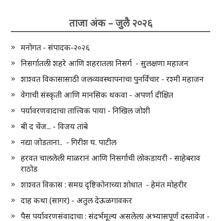
ताजा अंक – जुलै २०२६
मनोगत - संपादक-२०२६
निसर्गातली शहरे आणि शहरातला निसर्ग - सुलक्षणा महाजन
शाश्वत विकासासाठी जलव्यवस्थापनाचा पुनर्विचार - रश्मी महाजन
वेगाची संस्कृती आणि मानसिक थकवा - अपर्णा दीक्षित
पर्यावरणवादाचा तात्त्विक पाया - निखिल जोशी
बी द चेंज... - विजय तांबे
नद्या जोडताना.. - गिरीश घ. पाटील
हरवत चाललेली माळरानं आणि निसर्गाची लोकडायरी - साहेबराव
राठोड
शाश्वत विकास : समग्र दृष्टिकोनाच्या शोधात - हेमंत मोहरीर
दाह कथा (सागर) - अतुल देऊळगावकर
पैस पर्यावरणसंवादाचा : संदर्भमूल्य असलेला अभ्यासपूर्ण दस्तावेज -