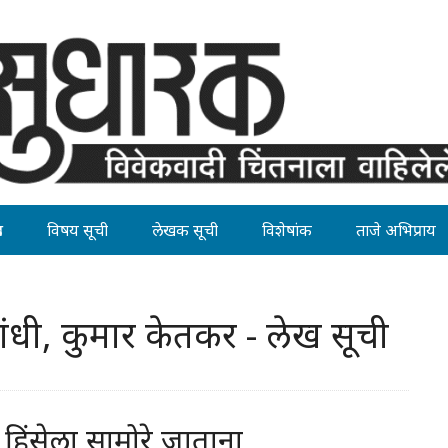
ह
विषय सूची
लेखक सूची
विशेषांक
ताजे अभिप्राय
गांधी, कुमार केतकर - लेख सूची
हिंसेला सामोरे जाताना