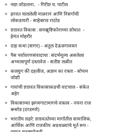
नद्या जोडताना.. - गिरीश घ. पाटील
हरवत चाललेली माळरानं आणि निसर्गाची
लोकडायरी - साहेबराव राठोड
शाश्वत विकास : समग्र दृष्टिकोनाच्या शोधात -
हेमंत मोहरीर
दाह कथा (सागर) - अतुल देऊळगावकर
पैस पर्यावरणसंवादाचा : संदर्भमूल्य असलेला
अभ्यासपूर्ण दस्तावेज - सतीश लळीत
कलयुग की दहलीज, अज्ञान का रास्ता - सोपान
जोशी
गावांची शाश्वत विकासाकडची वाटचाल - संकेत
अहेर
विकासाच्या झगमगाटामागचे वास्तव - नयना राज
बन्सोड (दरडमारे)
भारतीय शहरे: शाश्वततेच्या मार्गातील सामाजिक,
आर्थिक आणि राजकीय अडथळ्यांचे मूर्त रूप -
प्रद्युम्न सहस्रभोजनी