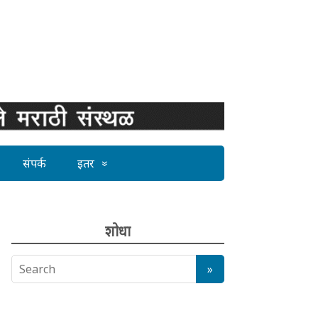
संपर्क
इतर
शोधा