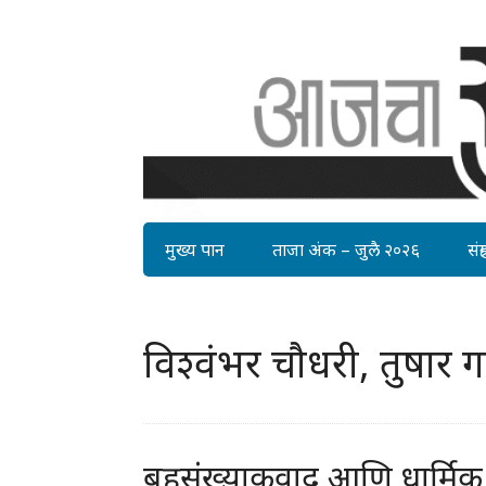
मुख्य पान
ताजा अंक – जुलै २०२६
संग्र
विश्वंभर चौधरी, तुषार 
बहुसंख्याकवाद आणि धार्मिक 