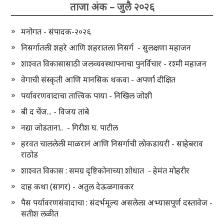
ताजा अंक – जुलै २०२६
मनोगत - संपादक-२०२६
निसर्गातली शहरे आणि शहरातला निसर्ग - सुलक्षणा महाजन
शाश्वत विकासासाठी जलव्यवस्थापनाचा पुनर्विचार - रश्मी महाजन
वेगाची संस्कृती आणि मानसिक थकवा - अपर्णा दीक्षित
पर्यावरणवादाचा तात्त्विक पाया - निखिल जोशी
बी द चेंज... - विजय तांबे
नद्या जोडताना.. - गिरीश घ. पाटील
हरवत चाललेली माळरानं आणि निसर्गाची लोकडायरी - साहेबराव
राठोड
शाश्वत विकास : समग्र दृष्टिकोनाच्या शोधात - हेमंत मोहरीर
दाह कथा (सागर) - अतुल देऊळगावकर
पैस पर्यावरणसंवादाचा : संदर्भमूल्य असलेला अभ्यासपूर्ण दस्तावेज -
सतीश लळीत