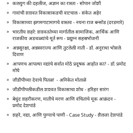
कलयुग की दहलीज, अज्ञान का रास्ता - सोपान जोशी
गावांची शाश्वत विकासाकडची वाटचाल - संकेत अहेर
विकासाच्या झगमगाटामागचे वास्तव - नयना राज बन्सोड (दरडमारे)
भारतीय शहरे: शाश्वततेच्या मार्गातील सामाजिक, आर्थिक आणि
राजकीय अडथळ्यांचे मूर्त रूप - प्रद्युम्न सहस्रभोजनी
अन्नसुरक्षा, अन्नस्वराज्य आणि तुटलेली नाती - डॉ. अनुराधा भोसले
दिवाण
आपणच आपल्या नद्यांचे सर्वात मोठे प्रदूषक आहोत का? - डॉ. प्रमोद
मोघे
जीडीपीच्या देवाचे पितळ! - अनिकेत मोताळे
जीडीपीपलीकडील शाश्वत विकासाचा शोध - हरिहर सारंग
बेधुंद शहरीकरण, मातीचे मरण आणि वंचितांचे मूक आक्रंदन -
प्रमोद देशपांडे
शहरे, नद्या, आणि पुण्याचे पाणी - Case Study - शैलजा देशपांडे