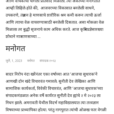
आणि वाचकांचा चांगला प्रतिसाद मिळाला. त्या अंकाच्या मनोगतात
आम्ही लिहिले होते की, आजवरच्या विकासात बनलेली साधने,
उपकरणे, तंत्रज्ञान हे माणसाचे शारीरिक श्रम कमी करून त्याची ऊर्जा
आणि त्याचा वेळ वाचवण्यासाठी बनलेली दिसतात. असा मोकळा वेळ
मिळाला तर बुद्धी सृजनाचे काम अधिक करते. आज कृत्रिमप्रज्ञेसारख्या
शोधाने मात्र माणसाच्या …
मनोगत
जुलै, 1, 2023
मनोगत
संपादक-२०२३
सादर निरोप नंदा खरेंनंतर एका वर्षाच्या आत ‘आजचा सुधारक’ने
आणखी दोन खंदे विचारवंत गमावले. सुनीती देव लेखिका आणि
सामाजिक कार्यकर्ता, विवेकी विचारवंत, आणि ‘आजचा सुधारक’च्या
संपादकमंडळात अनेक वर्षे कार्यरत सुनीती देव ह्यांचे २ मे २०२३ ला
निधन झाले. अमरावती येथील विदर्भ महाविद्यालयात त्या तत्त्वज्ञान
विषयाच्या प्राध्यापिका होत्या. परंतु नागपुरात त्यांची ओळख फार वेगळी