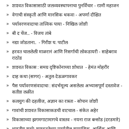
शाश्वत विकासासाठी जलव्यवस्थापनाचा पुनर्विचार - रश्मी महाजन
वेगाची संस्कृती आणि मानसिक थकवा - अपर्णा दीक्षित
पर्यावरणवादाचा तात्त्विक पाया - निखिल जोशी
बी द चेंज... - विजय तांबे
नद्या जोडताना.. - गिरीश घ. पाटील
हरवत चाललेली माळरानं आणि निसर्गाची लोकडायरी - साहेबराव
राठोड
शाश्वत विकास : समग्र दृष्टिकोनाच्या शोधात - हेमंत मोहरीर
दाह कथा (सागर) - अतुल देऊळगावकर
पैस पर्यावरणसंवादाचा : संदर्भमूल्य असलेला अभ्यासपूर्ण दस्तावेज -
सतीश लळीत
कलयुग की दहलीज, अज्ञान का रास्ता - सोपान जोशी
गावांची शाश्वत विकासाकडची वाटचाल - संकेत अहेर
विकासाच्या झगमगाटामागचे वास्तव - नयना राज बन्सोड (दरडमारे)
भारतीय शहरे: शाश्वततेच्या मार्गातील सामाजिक, आर्थिक आणि