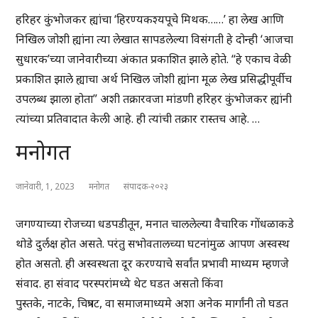
हरिहर कुंभोजकर ह्यांचा ‘हिरण्यकश्यपूचे मिथक……’ हा लेख आणि
निखिल जोशी ह्यांना त्या लेखात सापडलेल्या विसंगती हे दोन्ही ‘आजचा
सुधारक’च्या जानेवारीच्या अंकात प्रकाशित झाले होते. “हे एकाच वेळी
प्रकाशित झाले ह्याचा अर्थ निखिल जोशी ह्यांना मूळ लेख प्रसिद्धीपूर्वीच
उपलब्ध झाला होता” अशी तक्रारवजा मांडणी हरिहर कुंभोजकर ह्यांनी
त्यांच्या प्रतिवादात केली आहे. ही त्यांची तक्रार रास्तच आहे. …
मनोगत
जानेवारी, 1, 2023
मनोगत
संपादक-२०२३
जगण्याच्या रोजच्या धडपडीतून, मनात चाललेल्या वैचारिक गोंधळाकडे
थोडे दुर्लक्ष होत असते. परंतु सभोवतालच्या घटनांमुळ आपण अस्वस्थ
होत असतो. ही अस्वस्थता दूर करण्याचे सर्वांत प्रभावी माध्यम म्हणजे
संवाद. हा संवाद परस्परांमध्ये थेट घडत असतो किंवा
पुस्तके, नाटके, चित्रपट, वा समाजमाध्यमे अशा अनेक मार्गांनी तो घडत