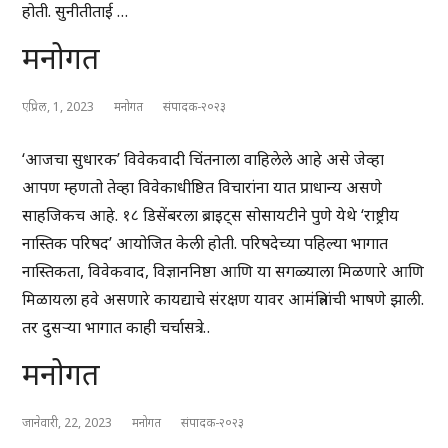
होती. सुनीतीताई …
मनोगत
एप्रिल, 1, 2023
मनोगत
संपादक-२०२३
‘आजचा सुधारक’ विवेकवादी चिंतनाला वाहिलेले आहे असे जेव्हा
आपण म्हणतो तेव्हा विवेकाधीष्ठित विचारांना यात प्राधान्य असणे
साहजिकच आहे. १८ डिसेंबरला ब्राइट्स सोसायटीने पुणे येथे ‘राष्ट्रीय
नास्तिक परिषद’ आयोजित केली होती. परिषदेच्या पहिल्या भागात
नास्तिकता, विवेकवाद, विज्ञाननिष्ठा आणि या सगळ्याला मिळणारे आणि
मिळायला हवे असणारे कायद्याचे संरक्षण यावर आमंत्रितांची भाषणे झाली.
तर दुसऱ्या भागात काही चर्चासत्रे …
मनोगत
जानेवारी, 22, 2023
मनोगत
संपादक-२०२३