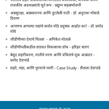
राजकीय अडथळ्यांचे मूर्त रूप - प्रद्युम्न सहस्रभोजनी
अन्नसुरक्षा, अन्नस्वराज्य आणि तुटलेली नाती - डॉ. अनुराधा भोसले
दिवाण
आपणच आपल्या नद्यांचे सर्वात मोठे प्रदूषक आहोत का? - डॉ. प्रमोद
मोघे
जीडीपीच्या देवाचे पितळ! - अनिकेत मोताळे
जीडीपीपलीकडील शाश्वत विकासाचा शोध - हरिहर सारंग
बेधुंद शहरीकरण, मातीचे मरण आणि वंचितांचे मूक आक्रंदन -
प्रमोद देशपांडे
शहरे, नद्या, आणि पुण्याचे पाणी - Case Study - शैलजा देशपांडे
आजचा सुधारक
© 2026