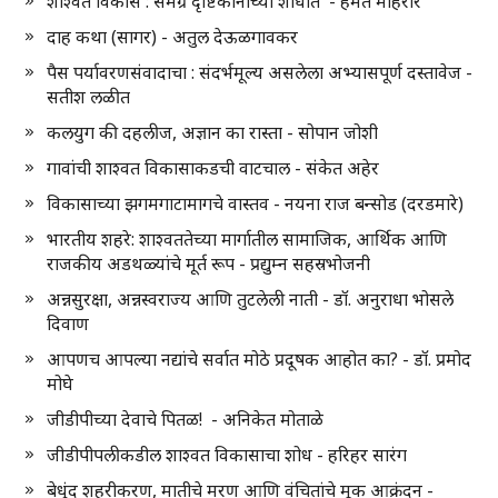
शाश्वत विकास : समग्र दृष्टिकोनाच्या शोधात - हेमंत मोहरीर
दाह कथा (सागर) - अतुल देऊळगावकर
पैस पर्यावरणसंवादाचा : संदर्भमूल्य असलेला अभ्यासपूर्ण दस्तावेज -
सतीश लळीत
कलयुग की दहलीज, अज्ञान का रास्ता - सोपान जोशी
गावांची शाश्वत विकासाकडची वाटचाल - संकेत अहेर
विकासाच्या झगमगाटामागचे वास्तव - नयना राज बन्सोड (दरडमारे)
भारतीय शहरे: शाश्वततेच्या मार्गातील सामाजिक, आर्थिक आणि
राजकीय अडथळ्यांचे मूर्त रूप - प्रद्युम्न सहस्रभोजनी
अन्नसुरक्षा, अन्नस्वराज्य आणि तुटलेली नाती - डॉ. अनुराधा भोसले
दिवाण
आपणच आपल्या नद्यांचे सर्वात मोठे प्रदूषक आहोत का? - डॉ. प्रमोद
मोघे
जीडीपीच्या देवाचे पितळ! - अनिकेत मोताळे
जीडीपीपलीकडील शाश्वत विकासाचा शोध - हरिहर सारंग
बेधुंद शहरीकरण, मातीचे मरण आणि वंचितांचे मूक आक्रंदन -