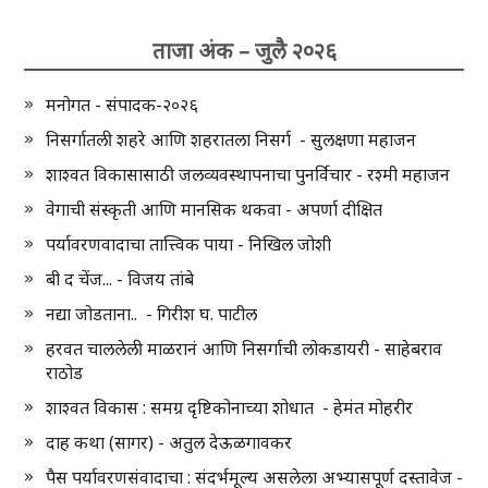
ताजा अंक – जुलै २०२६
मनोगत - संपादक-२०२६
निसर्गातली शहरे आणि शहरातला निसर्ग - सुलक्षणा महाजन
शाश्वत विकासासाठी जलव्यवस्थापनाचा पुनर्विचार - रश्मी महाजन
वेगाची संस्कृती आणि मानसिक थकवा - अपर्णा दीक्षित
पर्यावरणवादाचा तात्त्विक पाया - निखिल जोशी
बी द चेंज... - विजय तांबे
नद्या जोडताना.. - गिरीश घ. पाटील
हरवत चाललेली माळरानं आणि निसर्गाची लोकडायरी - साहेबराव
राठोड
शाश्वत विकास : समग्र दृष्टिकोनाच्या शोधात - हेमंत मोहरीर
दाह कथा (सागर) - अतुल देऊळगावकर
पैस पर्यावरणसंवादाचा : संदर्भमूल्य असलेला अभ्यासपूर्ण दस्तावेज -