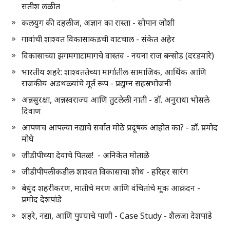
सतीश लळीत
कलयुग की दहलीज, अज्ञान का रास्ता - सोपान जोशी
गावांची शाश्वत विकासाकडची वाटचाल - संकेत अहेर
विकासाच्या झगमगाटामागचे वास्तव - नयना राज बन्सोड (दरडमारे)
भारतीय शहरे: शाश्वततेच्या मार्गातील सामाजिक, आर्थिक आणि
राजकीय अडथळ्यांचे मूर्त रूप - प्रद्युम्न सहस्रभोजनी
अन्नसुरक्षा, अन्नस्वराज्य आणि तुटलेली नाती - डॉ. अनुराधा भोसले
दिवाण
आपणच आपल्या नद्यांचे सर्वात मोठे प्रदूषक आहोत का? - डॉ. प्रमोद
मोघे
जीडीपीच्या देवाचे पितळ! - अनिकेत मोताळे
जीडीपीपलीकडील शाश्वत विकासाचा शोध - हरिहर सारंग
बेधुंद शहरीकरण, मातीचे मरण आणि वंचितांचे मूक आक्रंदन -
प्रमोद देशपांडे
शहरे, नद्या, आणि पुण्याचे पाणी - Case Study - शैलजा देशपांडे