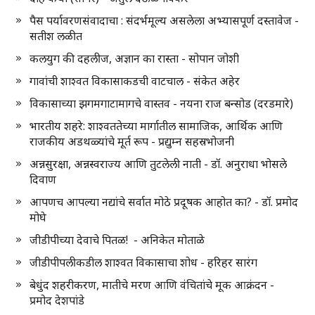
पैस पर्यावरणसंवादाचा : संदर्भमूल्य असलेला अभ्यासपूर्ण दस्तावेज -
सतीश लळीत
कलयुग की दहलीज, अज्ञान का रास्ता - सोपान जोशी
गावांची शाश्वत विकासाकडची वाटचाल - संकेत अहेर
विकासाच्या झगमगाटामागचे वास्तव - नयना राज बन्सोड (दरडमारे)
भारतीय शहरे: शाश्वततेच्या मार्गातील सामाजिक, आर्थिक आणि
राजकीय अडथळ्यांचे मूर्त रूप - प्रद्युम्न सहस्रभोजनी
अन्नसुरक्षा, अन्नस्वराज्य आणि तुटलेली नाती - डॉ. अनुराधा भोसले
दिवाण
आपणच आपल्या नद्यांचे सर्वात मोठे प्रदूषक आहोत का? - डॉ. प्रमोद
मोघे
जीडीपीच्या देवाचे पितळ! - अनिकेत मोताळे
जीडीपीपलीकडील शाश्वत विकासाचा शोध - हरिहर सारंग
बेधुंद शहरीकरण, मातीचे मरण आणि वंचितांचे मूक आक्रंदन -
प्रमोद देशपांडे