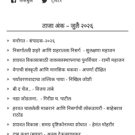
फेसबुक
ट्विटर
ताजा अंक – जुलै २०२६
मनोगत - संपादक-२०२६
निसर्गातली शहरे आणि शहरातला निसर्ग - सुलक्षणा महाजन
शाश्वत विकासासाठी जलव्यवस्थापनाचा पुनर्विचार - रश्मी महाजन
वेगाची संस्कृती आणि मानसिक थकवा - अपर्णा दीक्षित
पर्यावरणवादाचा तात्त्विक पाया - निखिल जोशी
बी द चेंज... - विजय तांबे
नद्या जोडताना.. - गिरीश घ. पाटील
हरवत चाललेली माळरानं आणि निसर्गाची लोकडायरी - साहेबराव
राठोड
शाश्वत विकास : समग्र दृष्टिकोनाच्या शोधात - हेमंत मोहरीर
दाह कथा (सागर) - अतुल देऊळगावकर