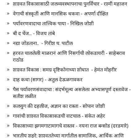
शाश्वत विकासासाठी जलव्यवस्थापनाचा पुनर्विचार - रश्मी महाजन
वेगाची संस्कृती आणि मानसिक थकवा - अपर्णा दीक्षित
पर्यावरणवादाचा तात्त्विक पाया - निखिल जोशी
बी द चेंज... - विजय तांबे
नद्या जोडताना.. - गिरीश घ. पाटील
हरवत चाललेली माळरानं आणि निसर्गाची लोकडायरी - साहेबराव
राठोड
शाश्वत विकास : समग्र दृष्टिकोनाच्या शोधात - हेमंत मोहरीर
दाह कथा (सागर) - अतुल देऊळगावकर
पैस पर्यावरणसंवादाचा : संदर्भमूल्य असलेला अभ्यासपूर्ण दस्तावेज -
सतीश लळीत
कलयुग की दहलीज, अज्ञान का रास्ता - सोपान जोशी
गावांची शाश्वत विकासाकडची वाटचाल - संकेत अहेर
विकासाच्या झगमगाटामागचे वास्तव - नयना राज बन्सोड (दरडमारे)
भारतीय शहरे: शाश्वततेच्या मार्गातील सामाजिक, आर्थिक आणि