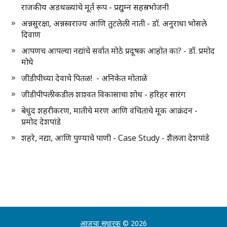
राजकीय अडथळ्यांचे मूर्त रूप - प्रद्युम्न सहस्रभोजनी
अन्नसुरक्षा, अन्नस्वराज्य आणि तुटलेली नाती - डॉ. अनुराधा भोसले
दिवाण
आपणच आपल्या नद्यांचे सर्वात मोठे प्रदूषक आहोत का? - डॉ. प्रमोद
मोघे
जीडीपीच्या देवाचे पितळ! - अनिकेत मोताळे
जीडीपीपलीकडील शाश्वत विकासाचा शोध - हरिहर सारंग
बेधुंद शहरीकरण, मातीचे मरण आणि वंचितांचे मूक आक्रंदन -
प्रमोद देशपांडे
शहरे, नद्या, आणि पुण्याचे पाणी - Case Study - शैलजा देशपांडे
आजचा सुधारक
© 2026