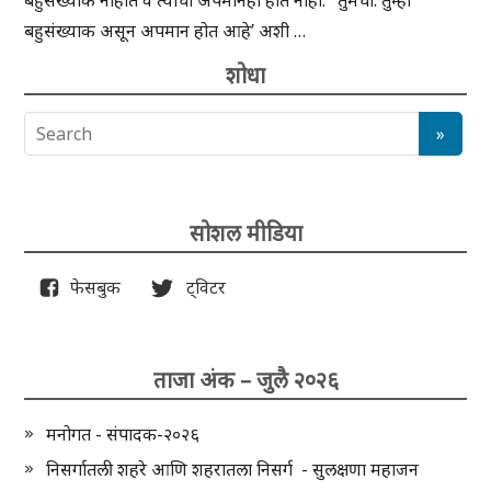
बहुसंख्याक नाहीत व त्यांचा अपमानही होत नाही. ‘ तुमचा. तुम्ही
बहुसंख्याक असून अपमान होत आहे’ अशी …
शोधा
सोशल मीडिया
फेसबुक
ट्विटर
ताजा अंक – जुलै २०२६
मनोगत - संपादक-२०२६
निसर्गातली शहरे आणि शहरातला निसर्ग - सुलक्षणा महाजन