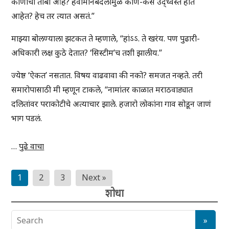
कोणाचा ताबा आहे? हवामानबदलामुळे कोण-कसे उद्ध्वस्त होत
आहेत? हेच तर त्यात असतं.”
माझ्या बोलण्याला झटकत ते म्हणाले, “हांऽऽ. ते खरंय. पण पुढारी-
अधिकारी लक्ष कुठे देतात? ‘सिस्टीम’च तशी झालीय.”
ज्येष्ठ ‘ऐकत’ नसतात. विषय वाढवावा की नको? समजत नव्हते. तरी
समारोपासाठी मी म्हणून टाकले, “नामांतर काळात मराठवाड्यात
दलितांवर पराकोटीचे अत्याचार झाले. हजारो लोकांना गाव सोडून जाणं
भाग पडलं.
…
पुढे वाचा
Posts
1
2
3
Next »
pagination
शोधा