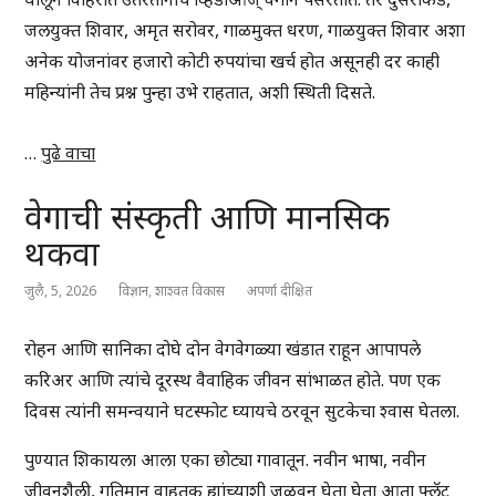
जलयुक्त शिवार, अमृत सरोवर, गाळमुक्त धरण, गाळयुक्त शिवार अशा
अनेक योजनांवर हजारो कोटी रुपयांचा खर्च होत असूनही दर काही
महिन्यांनी तेच प्रश्न पुन्हा उभे राहतात, अशी स्थिती दिसते.
…
पुढे वाचा
वेगाची संस्कृती आणि मानसिक
थकवा
जुलै, 5, 2026
विज्ञान
,
शाश्वत विकास
अपर्णा दीक्षित
रोहन आणि सानिका दोघे दोन वेगवेगळ्या खंडात राहून आपापले
करिअर आणि त्यांचे दूरस्थ वैवाहिक जीवन सांभाळत होते. पण एक
दिवस त्यांनी समन्वयाने घटस्फोट घ्यायचे ठरवून सुटकेचा श्वास घेतला.
पुण्यात शिकायला आला एका छोट्या गावातून. नवीन भाषा, नवीन
जीवनशैली, गतिमान वाहतूक ह्यांच्याशी जुळवून घेता घेता आता फ्लॅट