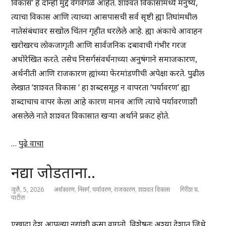
विकास’ हे दोन्ही मुद्दे वेगवेगळे आहेत. शाश्वत विकासामध्ये मनुष्य,
त्याचा विकास आणि त्याच्या आसपासची सर्व सृष्टी ह्या तिघांमधील
नातेसंबंधावर सखोल चिंतन गृहीत धरलेले आहे. ह्या अंकाचे आवाहन
खरोखरच लोकजागृती आणि सार्वजनिक दबावाची गंभीर गरज
अधोरेखित करते. तसेच निसर्गसंवर्धनाच्या अनुषंगाने समाजकारण,
अर्थनीती आणि राजकारण ह्यांच्या फेरमांडणीची अपेक्षा करते. पुढील
लेखात ‘शाश्वत विकास ‘ हा शब्दसमूह न वापरता ‘पर्यावरण’ ह्या
शब्दाचाच वापर केला आहे कारण मानव आणि त्याचे पर्यावरणाशी
असलेले नाते शाश्वत विकासात खऱ्या अर्थाने प्रकट होते.
…
पुढे वाचा
नद्या जोडताना..
जुलै, 5, 2026
अर्थकारण
,
निसर्ग
,
पर्यावरण
,
राजकारण
,
शाश्वत विकास
गिरीश घ.
पाटील
एखादा देश आपल्या नद्यांशी कसा वागतो, विशेषतः अश्या देशात जिथे