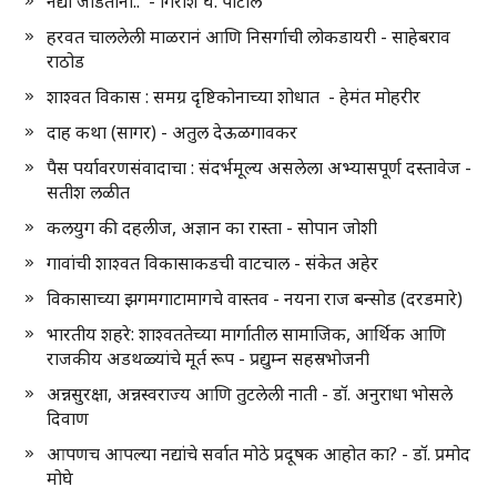
नद्या जोडताना.. - गिरीश घ. पाटील
हरवत चाललेली माळरानं आणि निसर्गाची लोकडायरी - साहेबराव
राठोड
शाश्वत विकास : समग्र दृष्टिकोनाच्या शोधात - हेमंत मोहरीर
दाह कथा (सागर) - अतुल देऊळगावकर
पैस पर्यावरणसंवादाचा : संदर्भमूल्य असलेला अभ्यासपूर्ण दस्तावेज -
सतीश लळीत
कलयुग की दहलीज, अज्ञान का रास्ता - सोपान जोशी
गावांची शाश्वत विकासाकडची वाटचाल - संकेत अहेर
विकासाच्या झगमगाटामागचे वास्तव - नयना राज बन्सोड (दरडमारे)
भारतीय शहरे: शाश्वततेच्या मार्गातील सामाजिक, आर्थिक आणि
राजकीय अडथळ्यांचे मूर्त रूप - प्रद्युम्न सहस्रभोजनी
अन्नसुरक्षा, अन्नस्वराज्य आणि तुटलेली नाती - डॉ. अनुराधा भोसले
दिवाण
आपणच आपल्या नद्यांचे सर्वात मोठे प्रदूषक आहोत का? - डॉ. प्रमोद
मोघे