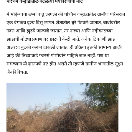
पश्चिम वऱ्हाडातील बदलत्या पर्यावरणाची नोंद
मे महिन्याचा उष्मा वाढू लागला की पश्चिम वऱ्हाडातील ग्रामीण परिसरात
एक वेगळंच दृश्य दिसू लागतं. शेतातील धुरे पेटवले जातात, बांधांवरील
गवत आणि झुडपे जाळली जातात, तर नाल्या आणि नदीकाठच्या
झाडांची मोठ्या प्रमाणावर छाटणी केली जाते. अनेक ठिकाणी झाडं
अक्षरशः बुटकी करून टाकली जातात. ही प्रक्रिया इतकी सामान्य झाली
आहे की तिच्याकडे फारसं गांभीर्यानं पाहिलं जात नाही. पण या
सगळ्यामध्ये शांतपणे नष्ट होत असते ती म्हणजे ग्रामीण भागातील सूक्ष्म
जैवविविधता.