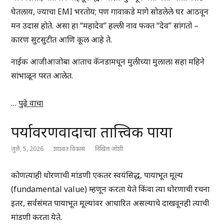
घेतलाय, ज्याचा EMI भरतोय; पण गावाकडे मागे सोडलेले घर आठवून
मन उदास होते. असा हा “महादेव” हल्ली नाव फक्त “देव” सांगतो –
कारण सुटसुटीत आणि कूल आहे ते.
नाईक आजीआजोबा आताच कॅनडामधून मुलीच्या मुलाला सहा महिने
सांभाळून परत आलेत.
…
पुढे वाचा
पर्यावरणवादाचा तात्त्विक पाया
जुलै, 5, 2026
शाश्वत विकास
निखिल जोशी
कोणत्याही धोरणाची मांडणी एकतर स्वयंसिद्ध, पायाभूत मूल्य
(fundamental value) म्हणून करता येते किंवा त्या धोरणाची रचना
इतर, सर्वसंमत पायाभूत मूल्यांवर आधारित असल्याचे दाखवूनही त्याची
मांडणी करता येते.