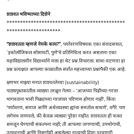
शाश्वत भविष्याच्या दिशेने
********************************************
********************
“शाश्वतता म्हणजे नेमके काय?”
,
पर्यावरणविषयक एका संवादसत्रात,
`इकोलॉजिकल सोसायटी, पुणे’चे प्रतिनिधित्व करत असताना एका
महाविद्यालयीन विद्यार्थ्याने मला हा थेट प्रश्न विचारला. साधा वाटणारा हा
प्रश्न प्रत्यक्षात आपल्या काळातील सर्वांत महत्त्वाच्या प्रश्नांपैकी एक आहे.
क्षणभर माझ्या मनात शाश्वततेच्या (sustainability)
पाठ्यपुस्तकांतील व्याख्या तरळून गेल्या – ‘आजच्या पिढीच्या गरजा
भागवताना भावी पिढ्यांच्या गरजांवर परिणाम होणार नाही’, किंवा
‘पर्यावरण, समाज आणि अर्थव्यवस्था ह्यांचा समतोल साधणे’, वगैरे. पण
लगेचच जाणवले, की केवळ व्याख्या पुरेशा नाहीत. शाश्वतता ही फक्त
समजून घेण्याची संकल्पना नाही; ती आपल्या जगण्याची, उपभोगाची,
उत्पादनाची आणि निसर्गाशी असलेल्या नात्याची दिशा ठरवणारी