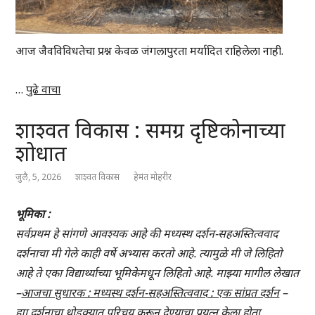
आज जैवविविधतेचा प्रश्न केवळ जंगलापुरता मर्यादित राहिलेला नाही.
…
पुढे वाचा
शाश्वत विकास : समग्र दृष्टिकोनाच्या
शोधात
जुलै, 5, 2026
शाश्वत विकास
हेमंत मोहरीर
भूमिका :
सर्वप्रथम हे सांगणे आवश्यक आहे की मध्यस्थ दर्शन-सहअस्तित्ववाद
दर्शनाचा मी गेले काही वर्षे अभ्यास करतो आहे. त्यामुळे मी जे लिहितो
आहे ते एका विद्यार्थ्याच्या भूमिकेमधून लिहितो आहे.
माझ्या मागील लेखात
–
आजचा सुधारक : मध्यस्थ दर्शन-सहअस्तित्ववाद : एक सांप्रत दर्शन
–
ह्या दर्शनाचा थोडक्यात
परिचय करून देण्याचा प्रयत्न केला होता.