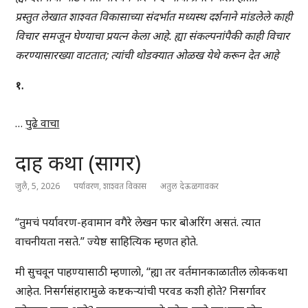
प्रस्तुत लेखात शाश्वत विकासाच्या संदर्भात मध्यस्थ दर्शनाने मांडलेले काही
विचार समजून घेण्याचा प्रयत्न केला आहे. ह्या संकल्पनांपैकी काही विचार
करण्यासारख्या वाटतात; त्यांची थोडक्यात ओळख येथे करून देत आहे
१.
…
पुढे वाचा
दाह कथा (सागर)
जुलै, 5, 2026
पर्यावरण
,
शाश्वत विकास
अतुल देऊळगावकर
“तुमचं पर्यावरण-हवामान वगैरे लेखन फार बोअरिंग असतं. त्यात
वाचनीयता नसते.” ज्येष्ठ साहित्यिक म्हणत होते.
मी सुचवून पाहण्यासाठी म्हणालो, “ह्या तर वर्तमानकाळातील लोककथा
आहेत. निसर्गसंहारामुळे कष्टकऱ्यांची परवड कशी होते? निसर्गावर