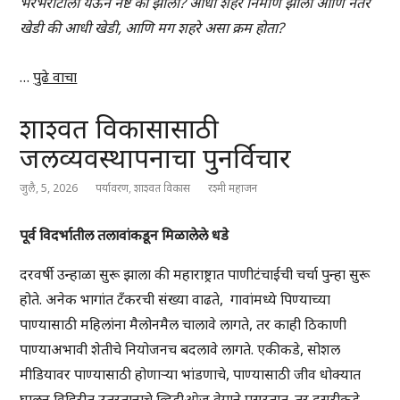
भरभराटीला येऊन नष्ट का झाली? आधी शहरे निर्माण झाली आणि नंतर
खेडी की आधी खेडी, आणि मग शहरे असा क्रम होता?
…
पुढे वाचा
शाश्वत विकासासाठी
जलव्यवस्थापनाचा पुनर्विचार
जुलै, 5, 2026
पर्यावरण
,
शाश्वत विकास
रश्मी महाजन
पूर्व विदर्भातील तलावांकडून मिळालेले धडे
दरवर्षी उन्हाळा सुरू झाला की महाराष्ट्रात पाणीटंचाईची चर्चा पुन्हा सुरू
होते. अनेक भागांत टँकरची संख्या वाढते, गावांमध्ये पिण्याच्या
पाण्यासाठी महिलांना मैलोनमैल चालावे लागते, तर काही ठिकाणी
पाण्याअभावी शेतीचे नियोजनच बदलावे लागते. एकीकडे, सोशल
मीडियावर पाण्यासाठी होणाऱ्या भांडणाचे, पाण्यासाठी जीव धोक्यात
घालून विहिरीत उतरतानाचे व्हिडीओज् वेगाने पसरतात. तर दुसरीकडे,