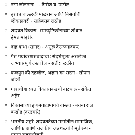
नद्या जोडताना.. - गिरीश घ. पाटील
हरवत चाललेली माळरानं आणि निसर्गाची
लोकडायरी - साहेबराव राठोड
शाश्वत विकास : समग्र दृष्टिकोनाच्या शोधात -
हेमंत मोहरीर
दाह कथा (सागर) - अतुल देऊळगावकर
पैस पर्यावरणसंवादाचा : संदर्भमूल्य असलेला
अभ्यासपूर्ण दस्तावेज - सतीश लळीत
कलयुग की दहलीज, अज्ञान का रास्ता - सोपान
जोशी
गावांची शाश्वत विकासाकडची वाटचाल - संकेत
अहेर
विकासाच्या झगमगाटामागचे वास्तव - नयना राज
बन्सोड (दरडमारे)
भारतीय शहरे: शाश्वततेच्या मार्गातील सामाजिक,
आर्थिक आणि राजकीय अडथळ्यांचे मूर्त रूप -
प्रद्युम्न सहस्रभोजनी