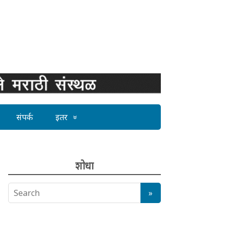
संपर्क
इतर
शोधा