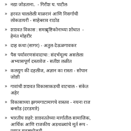
नद्या जोडताना.. - गिरीश घ. पाटील
हरवत चाललेली माळरानं आणि निसर्गाची
लोकडायरी - साहेबराव राठोड
शाश्वत विकास : समग्र दृष्टिकोनाच्या शोधात -
हेमंत मोहरीर
दाह कथा (सागर) - अतुल देऊळगावकर
पैस पर्यावरणसंवादाचा : संदर्भमूल्य असलेला
अभ्यासपूर्ण दस्तावेज - सतीश लळीत
कलयुग की दहलीज, अज्ञान का रास्ता - सोपान
जोशी
गावांची शाश्वत विकासाकडची वाटचाल - संकेत
अहेर
विकासाच्या झगमगाटामागचे वास्तव - नयना राज
बन्सोड (दरडमारे)
भारतीय शहरे: शाश्वततेच्या मार्गातील सामाजिक,
आर्थिक आणि राजकीय अडथळ्यांचे मूर्त रूप -
प्रद्युम्न सहस्रभोजनी