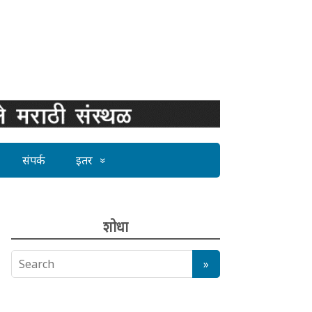
संपर्क
इतर
शोधा