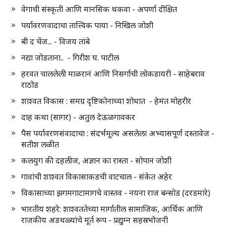
वेगाची संस्कृती आणि मानसिक थकवा - अपर्णा दीक्षित
पर्यावरणवादाचा तात्त्विक पाया - निखिल जोशी
बी द चेंज... - विजय तांबे
नद्या जोडताना.. - गिरीश घ. पाटील
हरवत चाललेली माळरानं आणि निसर्गाची लोकडायरी - साहेबराव
राठोड
शाश्वत विकास : समग्र दृष्टिकोनाच्या शोधात - हेमंत मोहरीर
दाह कथा (सागर) - अतुल देऊळगावकर
पैस पर्यावरणसंवादाचा : संदर्भमूल्य असलेला अभ्यासपूर्ण दस्तावेज -
सतीश लळीत
कलयुग की दहलीज, अज्ञान का रास्ता - सोपान जोशी
गावांची शाश्वत विकासाकडची वाटचाल - संकेत अहेर
विकासाच्या झगमगाटामागचे वास्तव - नयना राज बन्सोड (दरडमारे)
भारतीय शहरे: शाश्वततेच्या मार्गातील सामाजिक, आर्थिक आणि
राजकीय अडथळ्यांचे मूर्त रूप - प्रद्युम्न सहस्रभोजनी