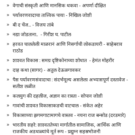
वेगाची संस्कृती आणि मानसिक थकवा - अपर्णा दीक्षित
पर्यावरणवादाचा तात्त्विक पाया - निखिल जोशी
बी द चेंज... - विजय तांबे
नद्या जोडताना.. - गिरीश घ. पाटील
हरवत चाललेली माळरानं आणि निसर्गाची लोकडायरी - साहेबराव
राठोड
शाश्वत विकास : समग्र दृष्टिकोनाच्या शोधात - हेमंत मोहरीर
दाह कथा (सागर) - अतुल देऊळगावकर
पैस पर्यावरणसंवादाचा : संदर्भमूल्य असलेला अभ्यासपूर्ण दस्तावेज -
सतीश लळीत
कलयुग की दहलीज, अज्ञान का रास्ता - सोपान जोशी
गावांची शाश्वत विकासाकडची वाटचाल - संकेत अहेर
विकासाच्या झगमगाटामागचे वास्तव - नयना राज बन्सोड (दरडमारे)
भारतीय शहरे: शाश्वततेच्या मार्गातील सामाजिक, आर्थिक आणि
राजकीय अडथळ्यांचे मूर्त रूप - प्रद्युम्न सहस्रभोजनी