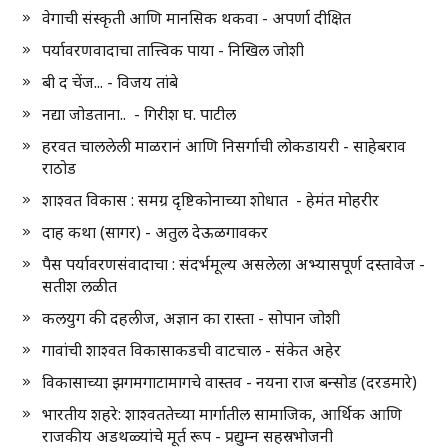
वेगाची संस्कृती आणि मानसिक थकवा - अपर्णा दीक्षित
पर्यावरणवादाचा तात्त्विक पाया - निखिल जोशी
बी द चेंज... - विजय तांबे
नद्या जोडताना.. - गिरीश घ. पाटील
हरवत चाललेली माळरानं आणि निसर्गाची लोकडायरी - साहेबराव
राठोड
शाश्वत विकास : समग्र दृष्टिकोनाच्या शोधात - हेमंत मोहरीर
दाह कथा (सागर) - अतुल देऊळगावकर
पैस पर्यावरणसंवादाचा : संदर्भमूल्य असलेला अभ्यासपूर्ण दस्तावेज -
सतीश लळीत
कलयुग की दहलीज, अज्ञान का रास्ता - सोपान जोशी
गावांची शाश्वत विकासाकडची वाटचाल - संकेत अहेर
विकासाच्या झगमगाटामागचे वास्तव - नयना राज बन्सोड (दरडमारे)
भारतीय शहरे: शाश्वततेच्या मार्गातील सामाजिक, आर्थिक आणि
राजकीय अडथळ्यांचे मूर्त रूप - प्रद्युम्न सहस्रभोजनी