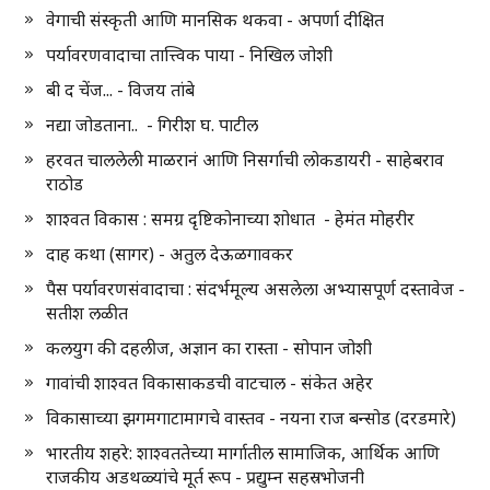
वेगाची संस्कृती आणि मानसिक थकवा - अपर्णा दीक्षित
पर्यावरणवादाचा तात्त्विक पाया - निखिल जोशी
बी द चेंज... - विजय तांबे
नद्या जोडताना.. - गिरीश घ. पाटील
हरवत चाललेली माळरानं आणि निसर्गाची लोकडायरी - साहेबराव
राठोड
शाश्वत विकास : समग्र दृष्टिकोनाच्या शोधात - हेमंत मोहरीर
दाह कथा (सागर) - अतुल देऊळगावकर
पैस पर्यावरणसंवादाचा : संदर्भमूल्य असलेला अभ्यासपूर्ण दस्तावेज -
सतीश लळीत
कलयुग की दहलीज, अज्ञान का रास्ता - सोपान जोशी
गावांची शाश्वत विकासाकडची वाटचाल - संकेत अहेर
विकासाच्या झगमगाटामागचे वास्तव - नयना राज बन्सोड (दरडमारे)
भारतीय शहरे: शाश्वततेच्या मार्गातील सामाजिक, आर्थिक आणि
राजकीय अडथळ्यांचे मूर्त रूप - प्रद्युम्न सहस्रभोजनी