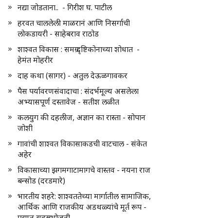
नद्या जोडताना.. - गिरीश घ. पाटील
हरवत चाललेली माळरानं आणि निसर्गाची
लोकडायरी - साहेबराव राठोड
शाश्वत विकास : समग्र दृष्टिकोनाच्या शोधात -
हेमंत मोहरीर
दाह कथा (सागर) - अतुल देऊळगावकर
पैस पर्यावरणसंवादाचा : संदर्भमूल्य असलेला
अभ्यासपूर्ण दस्तावेज - सतीश लळीत
कलयुग की दहलीज, अज्ञान का रास्ता - सोपान
जोशी
गावांची शाश्वत विकासाकडची वाटचाल - संकेत
अहेर
विकासाच्या झगमगाटामागचे वास्तव - नयना राज
बन्सोड (दरडमारे)
भारतीय शहरे: शाश्वततेच्या मार्गातील सामाजिक,
आर्थिक आणि राजकीय अडथळ्यांचे मूर्त रूप -
प्रद्युम्न सहस्रभोजनी