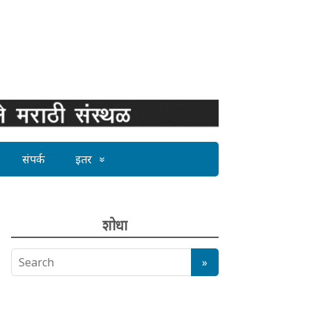
संपर्क
इतर
शोधा