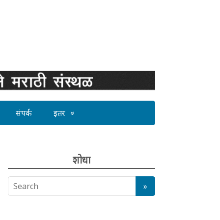
संपर्क
इतर
शोधा