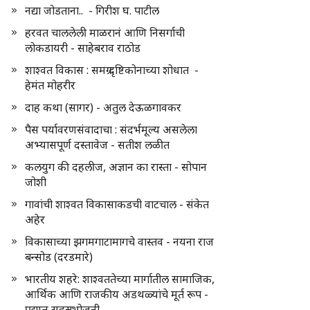
नद्या जोडताना.. - गिरीश घ. पाटील
हरवत चाललेली माळरानं आणि निसर्गाची
लोकडायरी - साहेबराव राठोड
शाश्वत विकास : समग्र दृष्टिकोनाच्या शोधात -
हेमंत मोहरीर
दाह कथा (सागर) - अतुल देऊळगावकर
पैस पर्यावरणसंवादाचा : संदर्भमूल्य असलेला
अभ्यासपूर्ण दस्तावेज - सतीश लळीत
कलयुग की दहलीज, अज्ञान का रास्ता - सोपान
जोशी
गावांची शाश्वत विकासाकडची वाटचाल - संकेत
अहेर
विकासाच्या झगमगाटामागचे वास्तव - नयना राज
बन्सोड (दरडमारे)
भारतीय शहरे: शाश्वततेच्या मार्गातील सामाजिक,
आर्थिक आणि राजकीय अडथळ्यांचे मूर्त रूप -
प्रद्युम्न सहस्रभोजनी