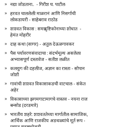
नद्या जोडताना.. - गिरीश घ. पाटील
हरवत चाललेली माळरानं आणि निसर्गाची
लोकडायरी - साहेबराव राठोड
शाश्वत विकास : समग्र दृष्टिकोनाच्या शोधात -
हेमंत मोहरीर
दाह कथा (सागर) - अतुल देऊळगावकर
पैस पर्यावरणसंवादाचा : संदर्भमूल्य असलेला
अभ्यासपूर्ण दस्तावेज - सतीश लळीत
कलयुग की दहलीज, अज्ञान का रास्ता - सोपान
जोशी
गावांची शाश्वत विकासाकडची वाटचाल - संकेत
अहेर
विकासाच्या झगमगाटामागचे वास्तव - नयना राज
बन्सोड (दरडमारे)
भारतीय शहरे: शाश्वततेच्या मार्गातील सामाजिक,
आर्थिक आणि राजकीय अडथळ्यांचे मूर्त रूप -
प्रद्युम्न सहस्रभोजनी