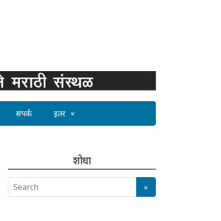
संपर्क
इतर
शोधा