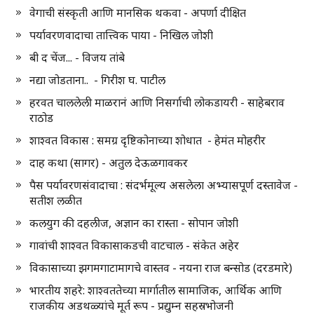
वेगाची संस्कृती आणि मानसिक थकवा - अपर्णा दीक्षित
पर्यावरणवादाचा तात्त्विक पाया - निखिल जोशी
बी द चेंज... - विजय तांबे
नद्या जोडताना.. - गिरीश घ. पाटील
हरवत चाललेली माळरानं आणि निसर्गाची लोकडायरी - साहेबराव
राठोड
शाश्वत विकास : समग्र दृष्टिकोनाच्या शोधात - हेमंत मोहरीर
दाह कथा (सागर) - अतुल देऊळगावकर
पैस पर्यावरणसंवादाचा : संदर्भमूल्य असलेला अभ्यासपूर्ण दस्तावेज -
सतीश लळीत
कलयुग की दहलीज, अज्ञान का रास्ता - सोपान जोशी
गावांची शाश्वत विकासाकडची वाटचाल - संकेत अहेर
विकासाच्या झगमगाटामागचे वास्तव - नयना राज बन्सोड (दरडमारे)
भारतीय शहरे: शाश्वततेच्या मार्गातील सामाजिक, आर्थिक आणि
राजकीय अडथळ्यांचे मूर्त रूप - प्रद्युम्न सहस्रभोजनी