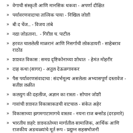
वेगाची संस्कृती आणि मानसिक थकवा - अपर्णा दीक्षित
पर्यावरणवादाचा तात्त्विक पाया - निखिल जोशी
बी द चेंज... - विजय तांबे
नद्या जोडताना.. - गिरीश घ. पाटील
हरवत चाललेली माळरानं आणि निसर्गाची लोकडायरी - साहेबराव
राठोड
शाश्वत विकास : समग्र दृष्टिकोनाच्या शोधात - हेमंत मोहरीर
दाह कथा (सागर) - अतुल देऊळगावकर
पैस पर्यावरणसंवादाचा : संदर्भमूल्य असलेला अभ्यासपूर्ण दस्तावेज -
सतीश लळीत
कलयुग की दहलीज, अज्ञान का रास्ता - सोपान जोशी
गावांची शाश्वत विकासाकडची वाटचाल - संकेत अहेर
विकासाच्या झगमगाटामागचे वास्तव - नयना राज बन्सोड (दरडमारे)
भारतीय शहरे: शाश्वततेच्या मार्गातील सामाजिक, आर्थिक आणि
राजकीय अडथळ्यांचे मूर्त रूप - प्रद्युम्न सहस्रभोजनी