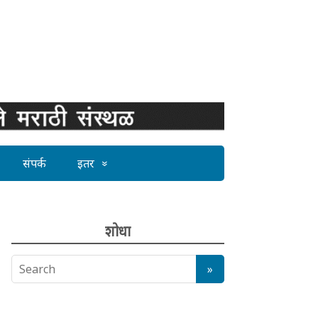
संपर्क
इतर
शोधा