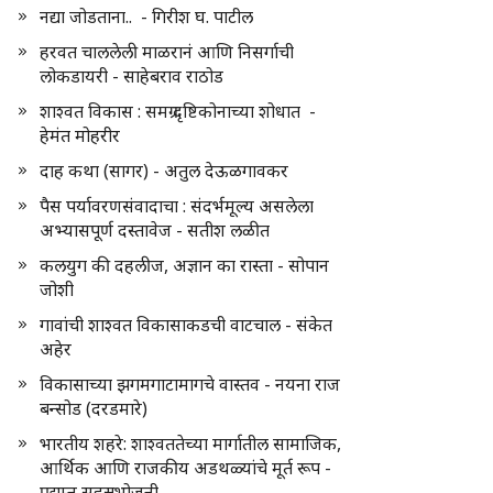
नद्या जोडताना.. - गिरीश घ. पाटील
हरवत चाललेली माळरानं आणि निसर्गाची
लोकडायरी - साहेबराव राठोड
शाश्वत विकास : समग्र दृष्टिकोनाच्या शोधात -
हेमंत मोहरीर
दाह कथा (सागर) - अतुल देऊळगावकर
पैस पर्यावरणसंवादाचा : संदर्भमूल्य असलेला
अभ्यासपूर्ण दस्तावेज - सतीश लळीत
कलयुग की दहलीज, अज्ञान का रास्ता - सोपान
जोशी
गावांची शाश्वत विकासाकडची वाटचाल - संकेत
अहेर
विकासाच्या झगमगाटामागचे वास्तव - नयना राज
बन्सोड (दरडमारे)
भारतीय शहरे: शाश्वततेच्या मार्गातील सामाजिक,
आर्थिक आणि राजकीय अडथळ्यांचे मूर्त रूप -
प्रद्युम्न सहस्रभोजनी