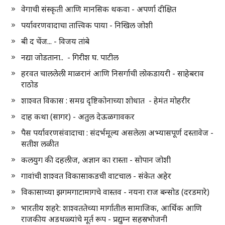
वेगाची संस्कृती आणि मानसिक थकवा - अपर्णा दीक्षित
पर्यावरणवादाचा तात्त्विक पाया - निखिल जोशी
बी द चेंज... - विजय तांबे
नद्या जोडताना.. - गिरीश घ. पाटील
हरवत चाललेली माळरानं आणि निसर्गाची लोकडायरी - साहेबराव
राठोड
शाश्वत विकास : समग्र दृष्टिकोनाच्या शोधात - हेमंत मोहरीर
दाह कथा (सागर) - अतुल देऊळगावकर
पैस पर्यावरणसंवादाचा : संदर्भमूल्य असलेला अभ्यासपूर्ण दस्तावेज -
सतीश लळीत
कलयुग की दहलीज, अज्ञान का रास्ता - सोपान जोशी
गावांची शाश्वत विकासाकडची वाटचाल - संकेत अहेर
विकासाच्या झगमगाटामागचे वास्तव - नयना राज बन्सोड (दरडमारे)
भारतीय शहरे: शाश्वततेच्या मार्गातील सामाजिक, आर्थिक आणि
राजकीय अडथळ्यांचे मूर्त रूप - प्रद्युम्न सहस्रभोजनी