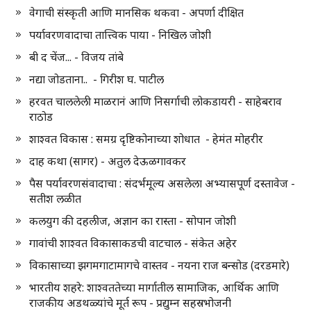
वेगाची संस्कृती आणि मानसिक थकवा - अपर्णा दीक्षित
पर्यावरणवादाचा तात्त्विक पाया - निखिल जोशी
बी द चेंज... - विजय तांबे
नद्या जोडताना.. - गिरीश घ. पाटील
हरवत चाललेली माळरानं आणि निसर्गाची लोकडायरी - साहेबराव
राठोड
शाश्वत विकास : समग्र दृष्टिकोनाच्या शोधात - हेमंत मोहरीर
दाह कथा (सागर) - अतुल देऊळगावकर
पैस पर्यावरणसंवादाचा : संदर्भमूल्य असलेला अभ्यासपूर्ण दस्तावेज -
सतीश लळीत
कलयुग की दहलीज, अज्ञान का रास्ता - सोपान जोशी
गावांची शाश्वत विकासाकडची वाटचाल - संकेत अहेर
विकासाच्या झगमगाटामागचे वास्तव - नयना राज बन्सोड (दरडमारे)
भारतीय शहरे: शाश्वततेच्या मार्गातील सामाजिक, आर्थिक आणि
राजकीय अडथळ्यांचे मूर्त रूप - प्रद्युम्न सहस्रभोजनी