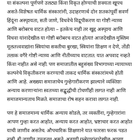
या संकल्पना पूर्णपणे उलट्या किंवा विकृत होण्याची शक्यता खूपच
असते-विशेषतः धार्मिक संस्कारांनी, उदाहरणार्थ दोन शतकांपूर्वी सवर्ण
हिंदूंना अस्पृश्यता, सती जाणे, विधवेचे विद्रूपीकरण या गोष्टी न्याय्य
आणि बरोबरच वाटत होत्या – इतकेच नाही तर खुद्द अस्पृश्य आणि
विधवा यांनादेखील या गोष्टी बरोबरच वाटत होत्या! आजदेखील मुस्लिम
मूलतत्त्ववाद्यांना स्त्रियांचा सक्तीचा बुरखा, स्त्रियांना शिक्षण न देणे, तोंडी
तलाक वगैरे गोष्टी न्याय्य आणि नीतीच्याच वाटतात. यात अपवाद नव्हते
किंवा नाहीत असे नाही. पण समाजातील बहुसंख्य विभागाच्या न्यायाच्या
कल्पनेचे विकृतीकरण करण्याची ताकद धार्मिक संस्कारांमध्ये होती
आणि आहे. अख्ख्या समाजाचेच गुन्हेगारीकरण झाल्याने व्यक्तिशः
अन्याय करणाऱ्यांना स्वतःच्या सद्बुद्धीची टोचणीही लागत नाही आणि
समाजमान्यताच मिळते. समाजाचा रोष सहन करावा लागत नाही.
पण हे समाजमान्य धार्मिक अन्याय सोडले, तर व्यक्तींना, गुन्हेगारांना
आपण गुन्हा करत आहोत, अन्याय करत आहोत, भ्रष्टाचार करत आहोत
याची जाणीव असतेच. औपचारिक शिक्षणाने यात फारसा फरक पडत
नाही. ही जाणीव उपजतच असते. अडाणी गुन्हेगारांनादेखील आपण