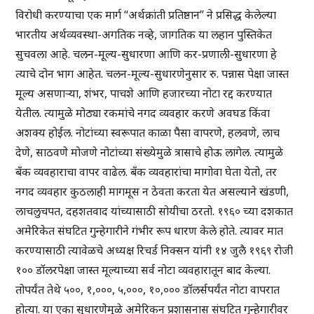
विरोधी करण्याचा एक मार्ग “अर्थक्रांती प्रतिष्ठान” ने प्रसिद्ध केलेल्या
भारतीय अर्थव्यवस्था-अगतिक नव्हे, जागतिक या लहान पुस्तिकेत
सुचवला आहे. चलन-मूल्य-सुधारणा आणि कर-प्रणाली-सुधारणा हे
त्याचे दोन भाग आहेत. चलन-मूल्य-सुधारणेनुसार रु. पन्नास पेक्षा जास्त
मूल्य असणाऱ्या, शंभर, पाचशे आणि हजारच्या नोटा रद्द करण्यात
येतील. त्यामुळे मोठ्या रकमांचे नगद व्यवहार करणे अवघड किंवा
अशक्य होईल. नोटांच्या स्वरूपात काळा पैसा वापरणे, हलवणे, लाच
देणे, साठवणे मोजणे नोटांच्या संख्येमुळे त्रासाचे होऊ लागेल. त्यामुळे
बँक व्यवहाराचा वापर वाढेल. बँक व्यवहारांचा मागोवा घेता येतो, तर
नगद व्यवहार कुठलाही मागमूस न ठेवता करता येत असल्याने खंडणी,
लाचलुचपत, दहशतवाद यांच्यासाठी सोयीचा ठरतो. १९६० च्या दशकात
अमेरिकेत संघटित गुन्हेगारीने गंभीर रूप धारण केले होते. त्यावर मात
करण्यासाठी त्यावेळचे अध्यक्ष रिचर्ड निक्सन यांनी १४ जुलै १९६९ रोजी
१०० डॉलरपेक्षा जास्त मूल्याच्या सर्व नोटा व्यवहारातून बाद केल्या.
तोपर्यंत तेथे ५००, १,०००, ५,०००, १०,००० डॉलर्सपर्यंत नोटा वापरात
होत्या. या एका सुधारणेमुळे अमेरिकन प्रशासनास संघटित गुन्हेगारीवर