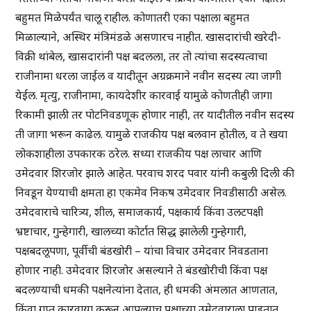
बहुमत मिळेपर्यंत चालू राहील. कोणातरी एका पक्षाला बहुमत
मिळाल्याने, अस्थिर मंत्रिमंडळे असणारच नाहीत. खासदारांची खरेदी-
विक्री थांबेल, खासदारांनी पक्ष बदलला, तर तो त्यांचा सदस्यत्वाचा
राजीनामा धरला जाईल व यादीतून अग्रक्रमाने नवीन सदस्य त्या जागी
येईल. मृत्यु, राजीनामा, कायदेशीर कारवाई यामुळे कोणतीही जागा
रिकामी झाली तर पोटनिवडणूक होणार नाही, तर यादीतील नवीन सदस्य
ती जागा भरून काढेल. यामुळे राजकीय पक्ष बलवान होतील, व ते खया
लोकशाहीला उपकारक ठरेल. सध्या राजकीय पक्ष लाचार आणि
उमेदवार शिरजोर झाले आहेत. परवाच शरद पवार यांनी कबुली दिली की
निवडून येण्याची क्षमता हा एकमेव निकष उमेदवार निवडीसाठी असेल.
उमेदवाराचे चारित्र्य, शील, समाजकार्य, पक्षकार्य किंवा उलटपक्षी
भ्रष्टाचार, गुन्हेगारी, खालच्या कोर्टात सिद्ध झालेली गुन्हेगारी,
पक्षबदलूपणा, पूर्वीची बंडखोरी – यांचा विचार उमेदवार निवडताना
होणार नाही. उमेदवार शिरजोर असल्याने ते बंडखोरीची किंवा पक्ष
बदलण्याची धमकी पक्षनेत्यांना देतात, ही धमकी अंमलात आणतात,
किंवा गुप्त कारवाया करून आपल्याच पक्षाच्या उमेदवाराला पाडतात.