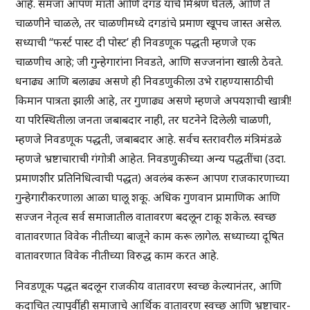
आहे. समजा आपण माती आणि दगड यांचे मिश्रण घेतले, आणि ते
चाळणीने चाळले, तर चाळणीमध्ये दगडांचे प्रमाण खूपच जास्त असेल.
सध्याची “फर्स्ट पास्ट दी पोस्ट’ ही निवडणूक पद्धती म्हणजे एक
चाळणीच आहे; जी गुन्हेगारांना निवडते, आणि सज्जनांना खाली ठेवते.
धनाढ्य आणि बलाढ्य असणे ही निवडणुकीला उभे राहण्यासाठीची
किमान पात्रता झाली आहे, तर गुणाढ्य असणे म्हणजे अपयशाची खात्री!
या परिस्थितीला जनता जबाबदार नाही, तर घटनेने दिलेली चाळणी,
म्हणजे निवडणूक पद्धती, जबाबदार आहे. सर्वच स्तरावरील मंत्रिमंडळे
म्हणजे भ्रष्टाचाराची गंगोत्री आहेत. निवडणुकीच्या अन्य पद्धतींचा (उदा.
प्रमाणशीर प्रतिनिधित्वाची पद्धत) अवलंब करून आपण राजकारणाच्या
गुन्हेगारीकरणाला आळा घालू शकू. अधिक गुणवान प्रामाणिक आणि
सज्जन नेतृत्व सर्व समाजातील वातावरण बदलून टाकू शकेल. स्वच्छ
वातावरणात विवेक नीतीच्या बाजूने काम करू लागेल. सध्याच्या दूषित
वातावरणात विवेक नीतीच्या विरुद्ध काम करत आहे.
निवडणूक पद्धत बदलून राजकीय वातावरण स्वच्छ केल्यानंतर, आणि
कदाचित त्यापूर्वीही समाजाचे आर्थिक वातावरण स्वच्छ आणि भ्रष्टाचार-