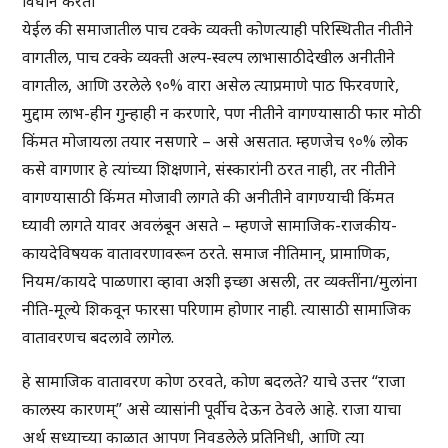
विधान करता
येईल की समाजातील पाच टक्के व्यक्ती कोणत्याही परिस्थितीत नीतीने
वागतील, पाच टक्के व्यक्ती अल्प-स्वल्प लाभासाठीदेखील अनीतीने
वागतील, आणि उरलेले ९०% वारा असेल त्याप्रमाणे पाठ फिरवणारे,
मुद्दाम लाभ-हीन गुन्हाही न करणारे, पण नीतीने वागण्यासाठी फार मोठी
किंमत मोजायला तयार नसणारे – असे असतात. म्हणजेच ९०% लोक
कसे वागणार हे त्यांच्या शिक्षणाने, संस्कारांनी ठरत नाही, तर नीतीने
वागण्यासाठी किंमत मोजावी लागते की अनीतीने वागण्याची किंमत
घ्यावी लागते यावर अवलंबून असते – म्हणजे सामाजिक-राजकीय-
कायदेविषयक वातावरणावरून ठरते. समाज नीतिमान्, प्रामाणिक,
नियम/कायदे पाळणारा व्हावा अशी इच्छा असली, तर व्यक्तींना/मुलांना
नीति-मूल्ये शिकवून फारसा परिणाम होणार नाही. त्यासाठी सामाजिक
वातावरणच बदलावे लागेल.
हे सामाजिक वातावरण कोण ठरवते, कोण बदलते? याचे उत्तर “राजा
कालस्य कारणम्” असे व्यासांनी पूर्वीच देऊन ठेवले आहे. राजा याचा
अर्थ सध्याच्या काळात आपण निवडलेले प्रतिनिधी, आणि त्या