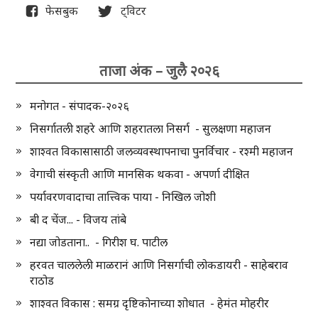
फेसबुक
ट्विटर
ताजा अंक – जुलै २०२६
मनोगत - संपादक-२०२६
निसर्गातली शहरे आणि शहरातला निसर्ग - सुलक्षणा महाजन
शाश्वत विकासासाठी जलव्यवस्थापनाचा पुनर्विचार - रश्मी महाजन
वेगाची संस्कृती आणि मानसिक थकवा - अपर्णा दीक्षित
पर्यावरणवादाचा तात्त्विक पाया - निखिल जोशी
बी द चेंज... - विजय तांबे
नद्या जोडताना.. - गिरीश घ. पाटील
हरवत चाललेली माळरानं आणि निसर्गाची लोकडायरी - साहेबराव
राठोड
शाश्वत विकास : समग्र दृष्टिकोनाच्या शोधात - हेमंत मोहरीर