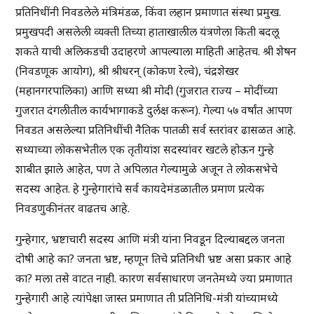
प्रतिनिधींनी निवडलेले मंत्रिमंडळ, किंवा लहान प्रमाणात संस्था प्रमुख.
प्रमुखपदी असलेली व्यक्ती तिच्या हाताखालील यंत्रणेला किती बदलू
शकते याची अलिकडची उदाहरणे आपल्याला माहिती आहेतच. श्री शेषन
(निवडणूक आयोग), श्री श्रीधरन् (कोकण रेल्वे), चंद्रशेखर
(महानगरपालिका) आणि सध्या श्री मोदी (गुजरात राज्य – मोदींच्या
गुजरात दंगलीतील कार्यभागाकडे दुर्लक्ष करून). गेल्या ५७ वर्षांत आपण
निवडत असलेल्या प्रतिनिधींची नैतिक पातळी सर्व स्तरांवर ढासळत आहे.
सध्याच्या लोकसभेतील एक तृतीयांश सदस्यांवर खटले होऊन गुन्हे
शाबीत झाले आहेत, पण ते अपिलात गेल्यामुळे अजून ते लोकसभेचे
सदस्य आहेत. हे गुन्हेगारांचे सर्व कायदेमंडळातील प्रमाण प्रत्येक
निवडणुकीनंतर वाढतच आहे.
गुन्हेगार, भ्रष्टाचारी सदस्य आणि मंत्री यांना निवडून दिल्याबद्दल जनता
दोषी आहे का? जनता भ्रष्ट, म्हणून तिचे प्रतिनिधी भ्रष्ट असा प्रकार आहे
का? मला तसे वाटत नाही. कारण सर्वसाधारण जनतेमध्ये ज्या प्रमाणात
गुन्हेगारी आहे त्यांपेक्षा जास्त प्रमाणात ती प्रतिनिधि-मंत्री यांच्यामध्ये