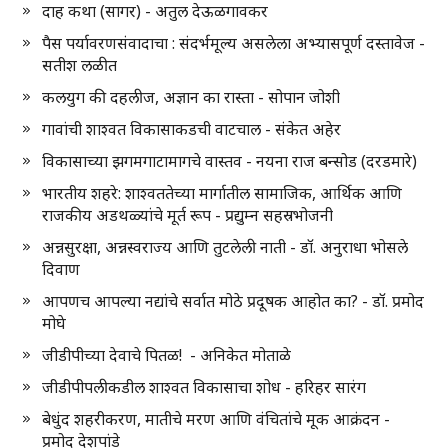
दाह कथा (सागर) - अतुल देऊळगावकर
पैस पर्यावरणसंवादाचा : संदर्भमूल्य असलेला अभ्यासपूर्ण दस्तावेज -
सतीश लळीत
कलयुग की दहलीज, अज्ञान का रास्ता - सोपान जोशी
गावांची शाश्वत विकासाकडची वाटचाल - संकेत अहेर
विकासाच्या झगमगाटामागचे वास्तव - नयना राज बन्सोड (दरडमारे)
भारतीय शहरे: शाश्वततेच्या मार्गातील सामाजिक, आर्थिक आणि
राजकीय अडथळ्यांचे मूर्त रूप - प्रद्युम्न सहस्रभोजनी
अन्नसुरक्षा, अन्नस्वराज्य आणि तुटलेली नाती - डॉ. अनुराधा भोसले
दिवाण
आपणच आपल्या नद्यांचे सर्वात मोठे प्रदूषक आहोत का? - डॉ. प्रमोद
मोघे
जीडीपीच्या देवाचे पितळ! - अनिकेत मोताळे
जीडीपीपलीकडील शाश्वत विकासाचा शोध - हरिहर सारंग
बेधुंद शहरीकरण, मातीचे मरण आणि वंचितांचे मूक आक्रंदन -
प्रमोद देशपांडे