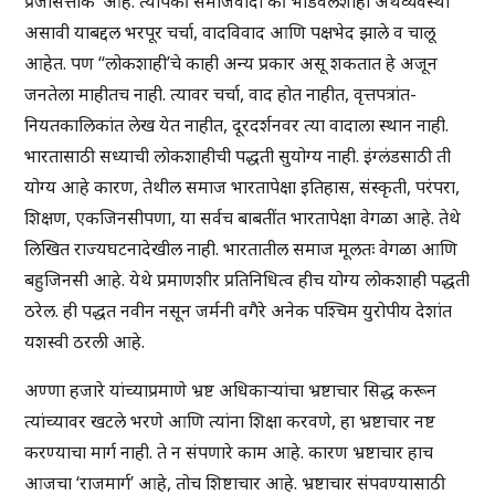
प्रजासत्ताक’ आहे. त्यांपैकी समाजवादी की भांडवलशाही अर्थव्यवस्था
असावी याबद्दल भरपूर चर्चा, वादविवाद आणि पक्षभेद झाले व चालू
आहेत. पण “लोकशाही’चे काही अन्य प्रकार असू शकतात हे अजून
जनतेला माहीतच नाही. त्यावर चर्चा, वाद होत नाहीत, वृत्तपत्रांत-
नियतकालिकांत लेख येत नाहीत, दूरदर्शनवर त्या वादाला स्थान नाही.
भारतासाठी सध्याची लोकशाहीची पद्धती सुयोग्य नाही. इंग्लंडसाठी ती
योग्य आहे कारण, तेथील समाज भारतापेक्षा इतिहास, संस्कृती, परंपरा,
शिक्षण, एकजिनसीपणा, या सर्वच बाबतींत भारतापेक्षा वेगळा आहे. तेथे
लिखित राज्यघटनादेखील नाही. भारतातील समाज मूलतः वेगळा आणि
बहुजिनसी आहे. येथे प्रमाणशीर प्रतिनिधित्व हीच योग्य लोकशाही पद्धती
ठरेल. ही पद्धत नवीन नसून जर्मनी वगैरे अनेक पश्चिम युरोपीय देशांत
यशस्वी ठरली आहे.
अण्णा हजारे यांच्याप्रमाणे भ्रष्ट अधिकाऱ्यांचा भ्रष्टाचार सिद्ध करून
त्यांच्यावर खटले भरणे आणि त्यांना शिक्षा करवणे, हा भ्रष्टाचार नष्ट
करण्याचा मार्ग नाही. ते न संपणारे काम आहे. कारण भ्रष्टाचार हाच
आजचा ‘राजमार्ग’ आहे, तोच शिष्टाचार आहे. भ्रष्टाचार संपवण्यासाठी