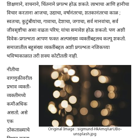
शिक्षणाने, वाचनाने, चिंतनाने प्रगल्भ होऊ शकते. लाभाचा आणि हानीचा
विचार करताना आजचा, उद्याचा, वर्षानंतरचा, शतकानंतरचा काळ ;
स्वतःचा, कुटुंबीयांचा, गावाचा, देशाचा, जगाचा, सर्व मानवांचा, सर्व
जीवसृष्टीचा असा वाढता परिघ; यांचा समावेश होऊ शकतो. पण अशी
विवेक-प्रगल्भता आपण फक्त अल्पसंख्य व्यक्तींबद्दलच कल्पू शकतो.
समाजातील बहुसंख्य व्यक्तींबद्दल अशी प्रगल्भता नजिकच्या
भविष्यकाळात तरी शक्य कोटीतली नाही.
नीतीचा
वागणुकीवरील
प्रभाव व्यक्ती-
व्यक्तीमध्ये
कमीअधिक
असतो. असे
एक
ठोकताळ्याचे
Original Image : sigmund-HkAmqXarUBo-
unsplash.jpg