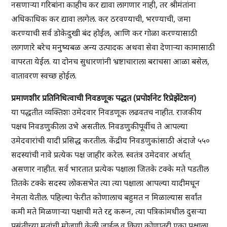
नसणाऱ्या गरिबांना काहीच कर द्यावा लागणार नाही, तर श्रीमंतांना
अधिकाधिक कर द्यावा लागेल. कर ठरवण्याची, भरण्याची, जमा
करण्याची सर्व डोकेदुखी बंद होईल, आणि कर गोळा करण्यासाठी
लागणारे बरेच मनुष्यबळ अन्य उत्पादक अथवा सेवा देणाऱ्या कामासाठी
वापरता येईल. या दोनच सुधारणांनी भ्रष्टाचाराला बराचसा आळा बसेल,
वातावरण स्वच्छ होईल.
प्रमाणशीर प्रतिनिधित्वाची निवडणूक पद्धत (प्रपोर्शनेट रिप्रेझेंटेशन)
या पद्धतीत व्यक्तिशः उमेदवार निवडणूक लढवतच नाहीत. राजकीय
पक्षच निवडणुकीला उभे असतील. निवडणुकीपूर्वीच ते आपल्या
उमेदवारांची यादी प्रसिद्ध करतील. केंद्रीय निवडणुकांसाठी अंदाजे ५५०
सदस्यांची नावे प्रत्येक पक्ष जाहीर करेल. स्वतंत्र उमेदवार अर्थात्
असणार नाहीत. सर्व भारतात प्रत्येक पक्षाला जितके टक्के मते पडतील
तितके टक्के सदस्य लोकसभेत त्या त्या पक्षाला आपल्या यादीमधून
नेमता येतील. पहिल्या फेरीत कोणालाच बहुमत न मिळाल्यास सर्वांत
कमी मते मिळणाऱ्या पक्षाची मते रद्द करून, त्या पत्रिकांमधील दुसऱ्या
पसंतीच्या मतांची मोजणी केली जाईल व क्रिया कोणातरी एका पक्षाला