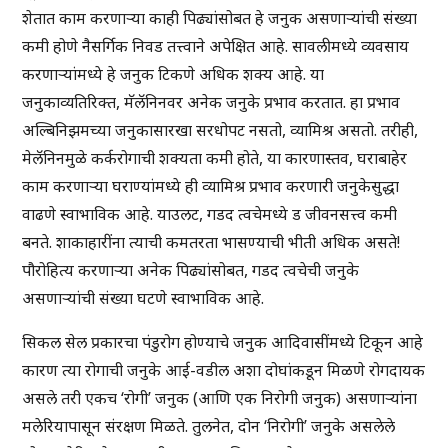
शेतात काम करणाऱ्या काही पिढ्यांसोबत हे जनुक असणाऱ्यांची संख्या
कमी होणे नैसर्गिक निवड तत्त्वाने अपेक्षित आहे. सावलीमध्ये व्यवसाय
करणाऱ्यांमध्ये हे जनुक टिकणे अधिक शक्य आहे. या
जनुकाव्यतिरिक्त, मॅलॅनिनवर अनेक जनुके प्रभाव करतात. हा प्रभाव
अल्बिनिझमच्या जनुकासारखा सरधोपट नसतो, व्यामिश्र असतो. तरीही,
मेलॅनिनमुळे कर्करोगाची शक्यता कमी होते, या कारणास्तव, घराबाहेर
काम करणाऱ्या घराण्यांमध्ये ही व्यामिश्र प्रभाव करणारी जनुकेसुद्धा
वाढणे स्वाभाविक आहे. याउलट, गडद त्वचेमध्ये ड जीवनसत्त्व कमी
बनते. शाकाहारींना त्याची कमतरता भासण्याची भीती अधिक असते!
पौरोहित्य करणाऱ्या अनेक पिढ्यांसोबत, गडद त्वचेची जनुके
असणाऱ्यांची संख्या घटणे स्वाभाविक आहे.
सिकल सेल प्रकारचा पंडुरोग होण्याचे जनुक आदिवासींमध्ये टिकून आहे
कारण त्या रोगाची जनुके आई-वडील अशा दोघांकडून मिळणे रोगदायक
असले तरी एकच ‘रोगी’ जनुक (आणि एक निरोगी जनुक) असणाऱ्यांना
मलेरियापासून संरक्षण मिळते. तुलनेत, दोन ‘निरोगी’ जनुके असलेले