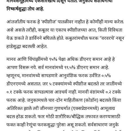
मानवसमूहांमध्ये एकसारखीच दिसून येतात. जनुकीय संशोधनाचा
निष्कर्षसुद्धा तोच आहे.
आंतर्जातीय फरक हे ‘स्पीशीज’ पातळीवर नाहीत हे कोणीही मान्य करेल.
असे असले तरीही, कबूतर या एकाच स्पीशीजच्या आत, किती विविधता
येऊ शकते ते डार्विनने बघितले होते. कबुतरांमधील फरक “वरवरचे’ नसून
हाडेसुद्धा बदलली आहेत.
मानव आणि चिंपांझींमध्ये ९५% पेक्षा अधिक डीएनए समान आहे हे
आपण विसरू नये. सर्व मानवांमध्ये ९९.५% डीएनए समान आहे.
म्हणूनच, मानवांमध्ये सापडणारे आनुवंशिक फरक उर्वरित ०.५%
डीएनएमध्ये असतात. जर ५ टक्क्यांमध्ये स्पीशीज बदलते तर जातींमध्ये
०.१ टक्के फरक सापडल्यास आश्चर्य नाही. मानवी वंशांमध्ये ०.२ टक्के
फरक आहे. जनुकामधले चार-दोन माहितीकण (कोडॉन) बदलले किंवा
अतिरिक्त झाले तरी जीनच्या गुणधर्मात (एक्सप्रेशनमध्ये) आमूलाग्र
बदल होऊ शकतो. फार मोठी शारीरिक/बौद्धिक तफावत करण्यासाठी
फक्त काही रेणूंचा फरकसुद्धा पुरेसा असू शकतो. सर्वसाधारण जनुके