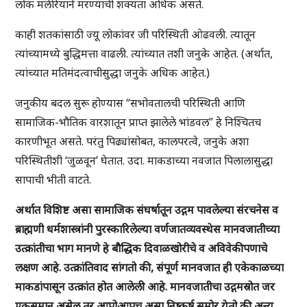
लोक मलेरियाने मरण्याची शक्यता अधिक असते.
काही शतकांसाठी ज्यू लोकांवर जी परिस्थिती ओढवली. त्यातून
त्यांच्यामध्ये बुद्धिमत्ता वाढली. त्यांच्यात तशी जनुके आहेत. (अर्थात,
त्यांच्यात मतिमंदत्वाचीसुद्धा जनुके अधिक आहेत.)
जनुकीय बदल सुरू होण्यास “सभोवतालची परिस्थिती आणि
सामाजिक-भौतिक वारशातून प्राप्त झालेले भांडवल” हे निश्चितच
कारणीभूत असते. परंतु पिढ्यांसोबत, कालपरत्वे, जनुके अशा
परिस्थितीशी ‘जुळवून’ घेतात. उदा. माकडाच्या नवजात पिलालासुद्धा
सापाची भीती वाटते.
अर्थात विशिष्ट असा सामाजिक संघर्षातून उद्गम पावलेल्या संरचनेस व
ब्राह्मणी धर्मशास्त्रांनी पुरस्कारिलेल्या वर्णजातव्यवस्थेस मानवजातीच्या
उत्क्रांतीचा भाग मानणे हे बौद्धिक दिवाळखोरीचे व अविवेकीपणाचे
लक्षण आहे. उत्क्रांतिवाद सांगतो की, संपूर्ण मानवजात ही एकेकाळच्या
माकडांपासून उत्क्रांत होत आलेली आहे. मानवजातीचा उद्गमस्रोत जर
एकसमान असेल तर आपोआपच असा निष्कर्ष समोर येतो की अन्य