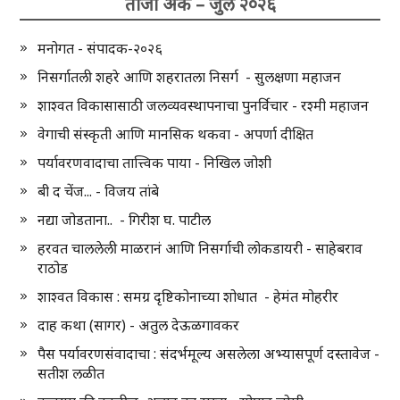
ताजा अंक – जुलै २०२६
मनोगत - संपादक-२०२६
निसर्गातली शहरे आणि शहरातला निसर्ग - सुलक्षणा महाजन
शाश्वत विकासासाठी जलव्यवस्थापनाचा पुनर्विचार - रश्मी महाजन
वेगाची संस्कृती आणि मानसिक थकवा - अपर्णा दीक्षित
पर्यावरणवादाचा तात्त्विक पाया - निखिल जोशी
बी द चेंज... - विजय तांबे
नद्या जोडताना.. - गिरीश घ. पाटील
हरवत चाललेली माळरानं आणि निसर्गाची लोकडायरी - साहेबराव
राठोड
शाश्वत विकास : समग्र दृष्टिकोनाच्या शोधात - हेमंत मोहरीर
दाह कथा (सागर) - अतुल देऊळगावकर
पैस पर्यावरणसंवादाचा : संदर्भमूल्य असलेला अभ्यासपूर्ण दस्तावेज -
सतीश लळीत