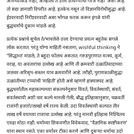
आमच्याकडे नाही, आम्हाला ते उत्तर शोधण्याची गरज नाही’ असा आहे.
तो सद्यः ज्ञानाशी विपरीत आहे. इतकेच नसून तो विज्ञानविरोधीसुद्धा आहे.
ईश्वरवादी निरीश्वरवादी असा भोंगळ फरक करून इंगळे यांनी
बुद्धधर्माचे दुकान मांडले आहे.
प्रत्येक प्रश्नाचे सुचेल ते/भावलेले उत्तर देण्याचा प्रयत्न बहुतेक सगळे
लोक करतात. परंतु योग्य माहिती नसताना, wishful thinking ने
“सिद्धान्त’ मांडले, ते बहुदा फोलच असतात. गरुडपुराणात मत्स्य, कूर्म,
वराह, या अवतारांचा उल्लेख आहे आणि ती क्रमवारी उत्क्रांतिवादाच्या
जलचर-सरिसृप-सस्तन याच क्रमवारीने आहे. तरीही, पुराणकाळीसुद्धा
उत्क्रांतीच्या टप्प्यांची ‘माहिती’ होती असे म्हणणे हास्यास्पद आहे.
बुद्धधर्मातील महाकल्पाच्या संकल्पनेनुसार विवर्त, विवर्तस्थायी, संवर्त,
संवर्तस्थायी अशी चार कल्पे मानली गेली, बौद्ध इतिहासानुसार, चक्रवर्ती
राजांनी हजारो/लाखो वर्षे राज्य केली. उदा विवर्तस्थायी कल्पात तीन
लाख वर्षे वयाच्या राजाचा उल्लेख आहे. परंतु मानवी इतिहास निश्चितच
एवढा मोठा नाही. धर्माच्या शिकवणीत विवेकवाद, “वैज्ञानिक स्पष्टीकरण’
यांना स्थान नसते. एका धर्मावर टीका करणे आणि दुसऱ्या धर्माचा उदो