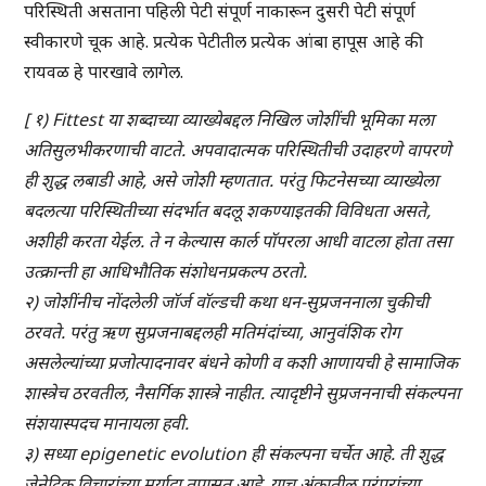
परिस्थिती असताना पहिली पेटी संपूर्ण नाकारून दुसरी पेटी संपूर्ण
स्वीकारणे चूक आहे. प्रत्येक पेटीतील प्रत्येक आंबा हापूस आहे की
रायवळ हे पारखावे लागेल.
[ १) Fittest या शब्दाच्या व्याख्येबद्दल निखिल जोशींची भूमिका मला
अतिसुलभीकरणाची वाटते. अपवादात्मक परिस्थितीची उदाहरणे वापरणे
ही शुद्ध लबाडी आहे, असे जोशी म्हणतात. परंतु फिटनेसच्या व्याख्येला
बदलत्या परिस्थितीच्या संदर्भात बदलू शकण्याइतकी विविधता असते,
अशीही करता येईल. ते न केल्यास कार्ल पॉपरला आधी वाटला होता तसा
उत्क्रान्ती हा आधिभौतिक संशोधनप्रकल्प ठरतो.
२) जोशींनीच नोंदलेली जॉर्ज वॉल्डची कथा धन-सुप्रजननाला चुकीची
ठरवते. परंतु ऋण सुप्रजनाबद्दलही मतिमंदांच्या, आनुवंशिक रोग
असलेल्यांच्या प्रजोत्पादनावर बंधने कोणी व कशी आणायची हे सामाजिक
शास्त्रेच ठरवतील, नैसर्गिक शास्त्रे नाहीत. त्यादृष्टीने सुप्रजननाची संकल्पना
संशयास्पदच मानायला हवी.
३) सध्या epigenetic evolution ही संकल्पना चर्चेत आहे. ती शुद्ध
जेनेटिक विचारांच्या मर्यादा तपासत आहे. याच अंकातील परंपरांच्या