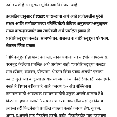
उदो करणे हे आ.सु.च्या भूमिकेच्या विरोधात आहे.
उत्क्रांतिवादानुसार fittest या शब्दाचा अर्थ आहे प्रजोत्पत्तीस पुरेसे
सक्षम आणि सभोवतालच्या परिस्थितीशी जैविक अनुरूपता/अनुकूलन
साध्य करू शकणारे! पण त्याऐवजी अर्थ प्रचलित झाला तो
शारीरिकदृष्ट्या बलदंड, सामर्थ्यवान, सशक्त वा वांशिकदृष्ट्या योग्यतम,
श्रेष्ठतम किंवा प्रबळ!
‘वांशिकदृष्ट्या’ हा शब्द वगळता, मानवसमाजाच्या संदर्भात वापरल्यास,
वरनमूद केलेल्या प्रचलित अर्थ अयोग्य नाही. “शारीरिकदृष्ट्या बलदंड,
सामर्थ्यवान, सशक्त, योग्यतम, श्रेष्ठतम किंवा प्रबळ असणे” एखाद्या
ज्वालामुखीच्या बाजूच्या झऱ्यामध्ये जगणाऱ्या बॅक्टेरियांसाठी फायदेशीर
नसते हे विधान स्वीकारार्ह आहे. कारण ‘७० अंश सेल्सिअस
तापमानासाठी आवश्यक रसायनांसाठीचे जनुक असणे’.यालाच तेथे
फिटनेस म्हणावे लागते. ‘रस्त्यावर भीक मागण्यातील यश’ हा निकष
लावला तरी फिटनेसची प्रचलित व्याख्या फसते कारण तेथे, कुरूप,
अपंग, इ.असणे हाच फिटनेस ठरतो. वाईट, किडकिडीत पाय हरणाला