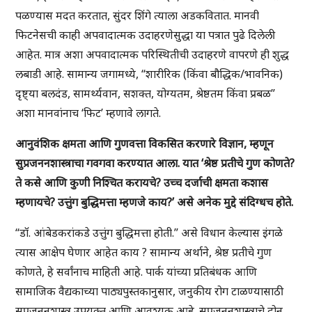
पळण्यास मदत करतात, सुंदर शिंगे त्याला अडकवितात. मानवी
फिटनेसची काही अपवादात्मक उदाहरणेसुद्धा या पत्रात पुढे दिलेली
आहेत. मात्र अशा अपवादात्मक परिस्थितीची उदाहरणे वापरणे ही शुद्ध
लबाडी आहे. सामान्य जगामध्ये, “शारीरिक (किंवा बौद्धिक/भावनिक)
दृष्ट्या बलदंड, सामर्थ्यवान, सशक्त, योग्यतम, श्रेष्ठतम किंवा प्रबळ”
अशा मानवांनाच ‘फिट’ म्हणावे लागते.
आनुवंशिक क्षमता आणि गुणवत्ता विकसित करणारे विज्ञान, म्हणून
सुप्रजननशास्त्राचा गवगवा करण्यात आला. यात ‘श्रेष्ठ प्रतीचे गुण कोणते?
ते कसे आणि कुणी निश्चित करायचे? उच्च दर्जाची क्षमता कशास
म्हणायचे? उत्तुंग बुद्धिमत्ता म्हणजे काय?’ असे अनेक मुद्दे संदिग्धच होते.
“डॉ. आंबेडकरांकडे उत्तुंग बुद्धिमत्ता होती.” असे विधान केल्यास इंगळे
त्यास आक्षेप घेणार आहेत काय ? सामान्य अर्थाने, श्रेष्ठ प्रतीचे गुण
कोणते, हे सर्वांनाच माहिती आहे. पार्क यांच्या प्रतिबंधक आणि
सामाजिक वैद्यकाच्या पाठ्यपुस्तकानुसार, जनुकीय रोग टाळण्यासाठी
सुप्रजननशास्त्र उपयुक्त आणि आवश्यक आहे. सुप्रजननशास्त्राचे दोन