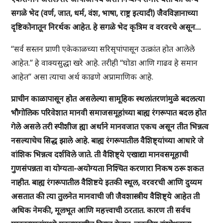
सगळे भेद (वर्ण, जात, धर्म, वंश, भाषा, राष्ट्र इत्यादी) जैवविज्ञानाच्या
दृष्टिकोनातून निरर्थक आहेत. हे सगळे भेद कृत्रिम व वरवरचे असून…
“सर्व सस्तन प्राणी एकेकाळच्या सरिसृपांपासून उत्क्रांत होत आलेले
आहेत.” हे वाक्यसुद्धा खरे आहे. तरीही “घोडा आणि गाढव हे समान
आहेत” असा त्याचा अर्थ काढणे अप्रामाणिक आहे.
प्राचीन काळापासून होत असलेल्या सामूहिक स्थलांतरणांमुळे बदलत्या
भौगोलिक परिवेशात मानवी समाजसमूहांच्या बाह्य रंगरूपात बदल होत
गेले असले तरी स्पीशीज ह्या अर्थाने मानवजात एकच असून तीत भिन्नत्व
नसल्याचेच सिद्ध झाले आहे. बाह्य रंगरूपातील वैशिष्ट्यांच्या आधारे जे
वांशिक भिन्नत्व दर्शविले जाते. ती वैशिष्ट्ये एखाद्या मानवसमूहाची
गुणसंपन्नता वा योग्यता-अयोग्यता निश्चित करणारा निकष ठरू शकत
नाहीत. बाह्य रंगरूपातील वैशिष्टये इतकी स्थूल, वरवरची आणि दुय्यम
असतात की त्या तुलनेत मानवाची जी जैवशास्त्रीय वैशिष्ट्ये आहेत ती
अधिक नेमकी, मूलभूत आणि महत्त्वाची ठरतात. कारण ती सर्वच