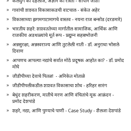
कलयुग की दहलीज, अज्ञान का रास्ता - सोपान जोशी
गावांची शाश्वत विकासाकडची वाटचाल - संकेत अहेर
विकासाच्या झगमगाटामागचे वास्तव - नयना राज बन्सोड (दरडमारे)
भारतीय शहरे: शाश्वततेच्या मार्गातील सामाजिक, आर्थिक आणि
राजकीय अडथळ्यांचे मूर्त रूप - प्रद्युम्न सहस्रभोजनी
अन्नसुरक्षा, अन्नस्वराज्य आणि तुटलेली नाती - डॉ. अनुराधा भोसले
दिवाण
आपणच आपल्या नद्यांचे सर्वात मोठे प्रदूषक आहोत का? - डॉ. प्रमोद
मोघे
जीडीपीच्या देवाचे पितळ! - अनिकेत मोताळे
जीडीपीपलीकडील शाश्वत विकासाचा शोध - हरिहर सारंग
बेधुंद शहरीकरण, मातीचे मरण आणि वंचितांचे मूक आक्रंदन -
प्रमोद देशपांडे
शहरे, नद्या, आणि पुण्याचे पाणी - Case Study - शैलजा देशपांडे