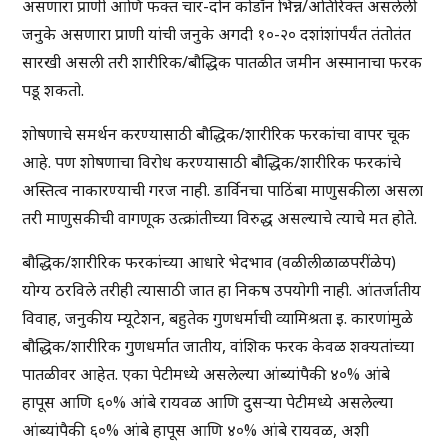
असणारा प्राणी आणि फक्त चार-दोन कोडॉन भिन्न/अतिरिक्त असलेली
जनुके असणारा प्राणी यांची जनुके अगदी १०-२० दशांशांपर्यंत तंतोतंत
सारखी असली तरी शारीरिक/बौद्धिक पातळीत जमीन अस्मानाचा फरक
पडू शकतो.
शोषणाचे समर्थन करण्यासाठी बौद्धिक/शारीरिक फरकांचा वापर चूक
आहे. पण शोषणाचा विरोध करण्यासाठी बौद्धिक/शारीरिक फरकांचे
अस्तित्व नाकारण्याची गरज नाही. डार्विनचा पाठिंबा माणुसकीला असला
तरी माणुसकीची वागणूक उत्क्रांतीच्या विरुद्ध असल्याचे त्याचे मत होते.
बौद्धिक/शारीरिक फरकांच्या आधारे भेदभाव (वळीलीळाळपरींळेप)
योग्य ठरविले तरीही त्यासाठी जात हा निकष उपयोगी नाही. आंतर्जातीय
विवाह, जनुकीय म्यूटेशन, बहुतेक गुणधर्माची व्यामिश्रता इ. कारणांमुळे
बौद्धिक/शारीरिक गुणधर्मात जातीय, वांशिक फरक केवळ शक्यतांच्या
पातळीवर आहेत. एका पेटीमध्ये असलेल्या आंब्यांपैकी ४०% आंबे
हापूस आणि ६०% आंबे रायवळ आणि दुसऱ्या पेटीमध्ये असलेल्या
आंब्यांपैकी ६०% आंबे हापूस आणि ४०% आंबे रायवळ, अशी