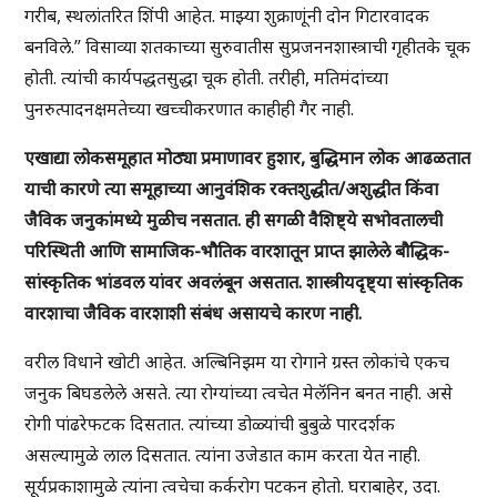
गरीब, स्थलांतरित शिंपी आहेत. माझ्या शुक्राणूंनी दोन गिटारवादक
बनविले.” विसाव्या शतकाच्या सुरुवातीस सुप्रजननशास्त्राची गृहीतके चूक
होती. त्यांची कार्यपद्धतसुद्धा चूक होती. तरीही, मतिमंदांच्या
पुनरुत्पादनक्षमतेच्या खच्चीकरणात काहीही गैर नाही.
एखाद्या लोकसमूहात मोठ्या प्रमाणावर हुशार, बुद्धिमान लोक आढळतात
याची कारणे त्या समूहाच्या आनुवंशिक रक्तशुद्धीत/अशुद्धीत किंवा
जैविक जनुकांमध्ये मुळीच नसतात. ही सगळी वैशिष्ट्ये सभोवतालची
परिस्थिती आणि सामाजिक-भौतिक वारशातून प्राप्त झालेले बौद्धिक-
सांस्कृतिक भांडवल यांवर अवलंबून असतात. शास्त्रीयदृष्ट्या सांस्कृतिक
वारशाचा जैविक वारशाशी संबंध असायचे कारण नाही.
वरील विधाने खोटी आहेत. अल्बिनिझम या रोगाने ग्रस्त लोकांचे एकच
जनुक बिघडलेले असते. त्या रोग्यांच्या त्वचेत मेलॅनिन बनत नाही. असे
रोगी पांढरेफटक दिसतात. त्यांच्या डोळ्यांची बुबुळे पारदर्शक
असल्यामुळे लाल दिसतात. त्यांना उजेडात काम करता येत नाही.
सूर्यप्रकाशामुळे त्यांना त्वचेचा कर्करोग पटकन होतो. घराबाहेर, उदा.