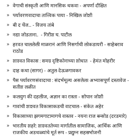
वेगाची संस्कृती आणि मानसिक थकवा - अपर्णा दीक्षित
पर्यावरणवादाचा तात्त्विक पाया - निखिल जोशी
बी द चेंज... - विजय तांबे
नद्या जोडताना.. - गिरीश घ. पाटील
हरवत चाललेली माळरानं आणि निसर्गाची लोकडायरी - साहेबराव
राठोड
शाश्वत विकास : समग्र दृष्टिकोनाच्या शोधात - हेमंत मोहरीर
दाह कथा (सागर) - अतुल देऊळगावकर
पैस पर्यावरणसंवादाचा : संदर्भमूल्य असलेला अभ्यासपूर्ण दस्तावेज -
सतीश लळीत
कलयुग की दहलीज, अज्ञान का रास्ता - सोपान जोशी
गावांची शाश्वत विकासाकडची वाटचाल - संकेत अहेर
विकासाच्या झगमगाटामागचे वास्तव - नयना राज बन्सोड (दरडमारे)
भारतीय शहरे: शाश्वततेच्या मार्गातील सामाजिक, आर्थिक आणि
राजकीय अडथळ्यांचे मूर्त रूप - प्रद्युम्न सहस्रभोजनी