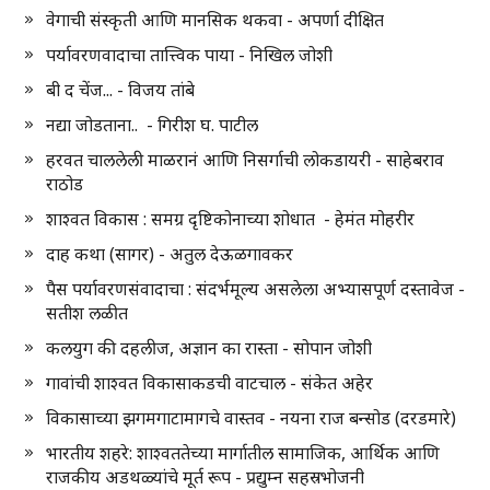
वेगाची संस्कृती आणि मानसिक थकवा - अपर्णा दीक्षित
पर्यावरणवादाचा तात्त्विक पाया - निखिल जोशी
बी द चेंज... - विजय तांबे
नद्या जोडताना.. - गिरीश घ. पाटील
हरवत चाललेली माळरानं आणि निसर्गाची लोकडायरी - साहेबराव
राठोड
शाश्वत विकास : समग्र दृष्टिकोनाच्या शोधात - हेमंत मोहरीर
दाह कथा (सागर) - अतुल देऊळगावकर
पैस पर्यावरणसंवादाचा : संदर्भमूल्य असलेला अभ्यासपूर्ण दस्तावेज -
सतीश लळीत
कलयुग की दहलीज, अज्ञान का रास्ता - सोपान जोशी
गावांची शाश्वत विकासाकडची वाटचाल - संकेत अहेर
विकासाच्या झगमगाटामागचे वास्तव - नयना राज बन्सोड (दरडमारे)
भारतीय शहरे: शाश्वततेच्या मार्गातील सामाजिक, आर्थिक आणि
राजकीय अडथळ्यांचे मूर्त रूप - प्रद्युम्न सहस्रभोजनी