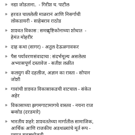
नद्या जोडताना.. - गिरीश घ. पाटील
हरवत चाललेली माळरानं आणि निसर्गाची
लोकडायरी - साहेबराव राठोड
शाश्वत विकास : समग्र दृष्टिकोनाच्या शोधात -
हेमंत मोहरीर
दाह कथा (सागर) - अतुल देऊळगावकर
पैस पर्यावरणसंवादाचा : संदर्भमूल्य असलेला
अभ्यासपूर्ण दस्तावेज - सतीश लळीत
कलयुग की दहलीज, अज्ञान का रास्ता - सोपान
जोशी
गावांची शाश्वत विकासाकडची वाटचाल - संकेत
अहेर
विकासाच्या झगमगाटामागचे वास्तव - नयना राज
बन्सोड (दरडमारे)
भारतीय शहरे: शाश्वततेच्या मार्गातील सामाजिक,
आर्थिक आणि राजकीय अडथळ्यांचे मूर्त रूप -
प्रद्युम्न सहस्रभोजनी