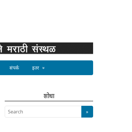
संपर्क
इतर
शोधा