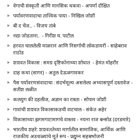
वेगाची संस्कृती आणि मानसिक थकवा - अपर्णा दीक्षित
पर्यावरणवादाचा तात्त्विक पाया - निखिल जोशी
बी द चेंज... - विजय तांबे
नद्या जोडताना.. - गिरीश घ. पाटील
हरवत चाललेली माळरानं आणि निसर्गाची लोकडायरी - साहेबराव
राठोड
शाश्वत विकास : समग्र दृष्टिकोनाच्या शोधात - हेमंत मोहरीर
दाह कथा (सागर) - अतुल देऊळगावकर
पैस पर्यावरणसंवादाचा : संदर्भमूल्य असलेला अभ्यासपूर्ण दस्तावेज -
सतीश लळीत
कलयुग की दहलीज, अज्ञान का रास्ता - सोपान जोशी
गावांची शाश्वत विकासाकडची वाटचाल - संकेत अहेर
विकासाच्या झगमगाटामागचे वास्तव - नयना राज बन्सोड (दरडमारे)
भारतीय शहरे: शाश्वततेच्या मार्गातील सामाजिक, आर्थिक आणि
राजकीय अडथळ्यांचे मूर्त रूप - प्रद्युम्न सहस्रभोजनी