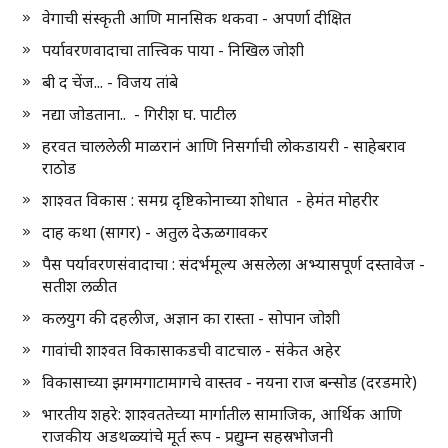
वेगाची संस्कृती आणि मानसिक थकवा - अपर्णा दीक्षित
पर्यावरणवादाचा तात्त्विक पाया - निखिल जोशी
बी द चेंज... - विजय तांबे
नद्या जोडताना.. - गिरीश घ. पाटील
हरवत चाललेली माळरानं आणि निसर्गाची लोकडायरी - साहेबराव
राठोड
शाश्वत विकास : समग्र दृष्टिकोनाच्या शोधात - हेमंत मोहरीर
दाह कथा (सागर) - अतुल देऊळगावकर
पैस पर्यावरणसंवादाचा : संदर्भमूल्य असलेला अभ्यासपूर्ण दस्तावेज -
सतीश लळीत
कलयुग की दहलीज, अज्ञान का रास्ता - सोपान जोशी
गावांची शाश्वत विकासाकडची वाटचाल - संकेत अहेर
विकासाच्या झगमगाटामागचे वास्तव - नयना राज बन्सोड (दरडमारे)
भारतीय शहरे: शाश्वततेच्या मार्गातील सामाजिक, आर्थिक आणि
राजकीय अडथळ्यांचे मूर्त रूप - प्रद्युम्न सहस्रभोजनी