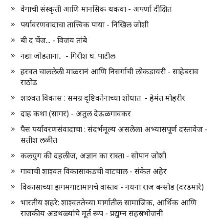
वेगाची संस्कृती आणि मानसिक थकवा - अपर्णा दीक्षित
पर्यावरणवादाचा तात्त्विक पाया - निखिल जोशी
बी द चेंज... - विजय तांबे
नद्या जोडताना.. - गिरीश घ. पाटील
हरवत चाललेली माळरानं आणि निसर्गाची लोकडायरी - साहेबराव
राठोड
शाश्वत विकास : समग्र दृष्टिकोनाच्या शोधात - हेमंत मोहरीर
दाह कथा (सागर) - अतुल देऊळगावकर
पैस पर्यावरणसंवादाचा : संदर्भमूल्य असलेला अभ्यासपूर्ण दस्तावेज -
सतीश लळीत
कलयुग की दहलीज, अज्ञान का रास्ता - सोपान जोशी
गावांची शाश्वत विकासाकडची वाटचाल - संकेत अहेर
विकासाच्या झगमगाटामागचे वास्तव - नयना राज बन्सोड (दरडमारे)
भारतीय शहरे: शाश्वततेच्या मार्गातील सामाजिक, आर्थिक आणि
राजकीय अडथळ्यांचे मूर्त रूप - प्रद्युम्न सहस्रभोजनी