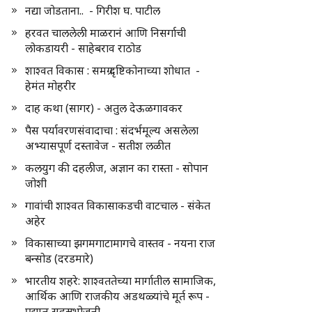
नद्या जोडताना.. - गिरीश घ. पाटील
हरवत चाललेली माळरानं आणि निसर्गाची
लोकडायरी - साहेबराव राठोड
शाश्वत विकास : समग्र दृष्टिकोनाच्या शोधात -
हेमंत मोहरीर
दाह कथा (सागर) - अतुल देऊळगावकर
पैस पर्यावरणसंवादाचा : संदर्भमूल्य असलेला
अभ्यासपूर्ण दस्तावेज - सतीश लळीत
कलयुग की दहलीज, अज्ञान का रास्ता - सोपान
जोशी
गावांची शाश्वत विकासाकडची वाटचाल - संकेत
अहेर
विकासाच्या झगमगाटामागचे वास्तव - नयना राज
बन्सोड (दरडमारे)
भारतीय शहरे: शाश्वततेच्या मार्गातील सामाजिक,
आर्थिक आणि राजकीय अडथळ्यांचे मूर्त रूप -
प्रद्युम्न सहस्रभोजनी