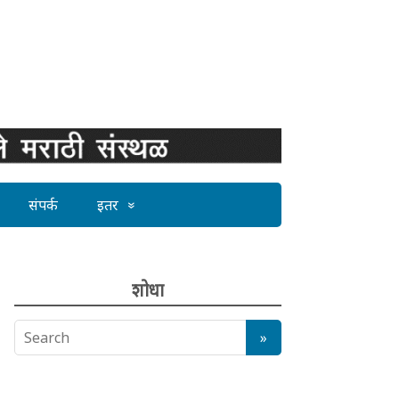
संपर्क
इतर
शोधा