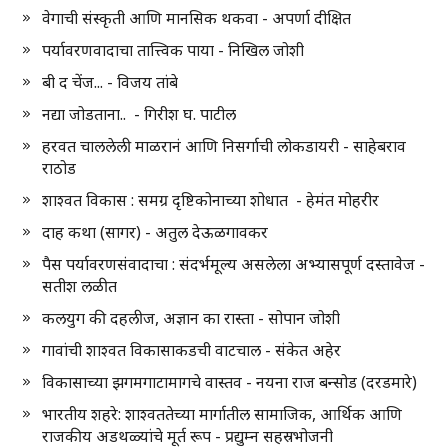
वेगाची संस्कृती आणि मानसिक थकवा - अपर्णा दीक्षित
पर्यावरणवादाचा तात्त्विक पाया - निखिल जोशी
बी द चेंज... - विजय तांबे
नद्या जोडताना.. - गिरीश घ. पाटील
हरवत चाललेली माळरानं आणि निसर्गाची लोकडायरी - साहेबराव
राठोड
शाश्वत विकास : समग्र दृष्टिकोनाच्या शोधात - हेमंत मोहरीर
दाह कथा (सागर) - अतुल देऊळगावकर
पैस पर्यावरणसंवादाचा : संदर्भमूल्य असलेला अभ्यासपूर्ण दस्तावेज -
सतीश लळीत
कलयुग की दहलीज, अज्ञान का रास्ता - सोपान जोशी
गावांची शाश्वत विकासाकडची वाटचाल - संकेत अहेर
विकासाच्या झगमगाटामागचे वास्तव - नयना राज बन्सोड (दरडमारे)
भारतीय शहरे: शाश्वततेच्या मार्गातील सामाजिक, आर्थिक आणि
राजकीय अडथळ्यांचे मूर्त रूप - प्रद्युम्न सहस्रभोजनी