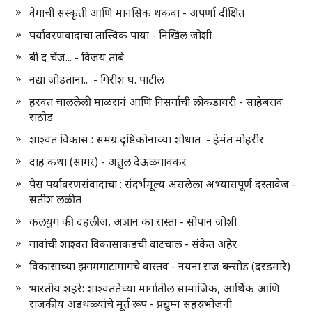
वेगाची संस्कृती आणि मानसिक थकवा - अपर्णा दीक्षित
पर्यावरणवादाचा तात्त्विक पाया - निखिल जोशी
बी द चेंज... - विजय तांबे
नद्या जोडताना.. - गिरीश घ. पाटील
हरवत चाललेली माळरानं आणि निसर्गाची लोकडायरी - साहेबराव
राठोड
शाश्वत विकास : समग्र दृष्टिकोनाच्या शोधात - हेमंत मोहरीर
दाह कथा (सागर) - अतुल देऊळगावकर
पैस पर्यावरणसंवादाचा : संदर्भमूल्य असलेला अभ्यासपूर्ण दस्तावेज -
सतीश लळीत
कलयुग की दहलीज, अज्ञान का रास्ता - सोपान जोशी
गावांची शाश्वत विकासाकडची वाटचाल - संकेत अहेर
विकासाच्या झगमगाटामागचे वास्तव - नयना राज बन्सोड (दरडमारे)
भारतीय शहरे: शाश्वततेच्या मार्गातील सामाजिक, आर्थिक आणि
राजकीय अडथळ्यांचे मूर्त रूप - प्रद्युम्न सहस्रभोजनी