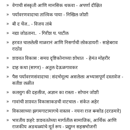
वेगाची संस्कृती आणि मानसिक थकवा - अपर्णा दीक्षित
पर्यावरणवादाचा तात्त्विक पाया - निखिल जोशी
बी द चेंज... - विजय तांबे
नद्या जोडताना.. - गिरीश घ. पाटील
हरवत चाललेली माळरानं आणि निसर्गाची लोकडायरी - साहेबराव
राठोड
शाश्वत विकास : समग्र दृष्टिकोनाच्या शोधात - हेमंत मोहरीर
दाह कथा (सागर) - अतुल देऊळगावकर
पैस पर्यावरणसंवादाचा : संदर्भमूल्य असलेला अभ्यासपूर्ण दस्तावेज -
सतीश लळीत
कलयुग की दहलीज, अज्ञान का रास्ता - सोपान जोशी
गावांची शाश्वत विकासाकडची वाटचाल - संकेत अहेर
विकासाच्या झगमगाटामागचे वास्तव - नयना राज बन्सोड (दरडमारे)
भारतीय शहरे: शाश्वततेच्या मार्गातील सामाजिक, आर्थिक आणि
राजकीय अडथळ्यांचे मूर्त रूप - प्रद्युम्न सहस्रभोजनी