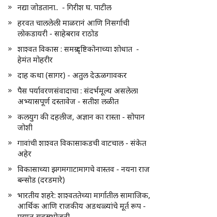
नद्या जोडताना.. - गिरीश घ. पाटील
हरवत चाललेली माळरानं आणि निसर्गाची
लोकडायरी - साहेबराव राठोड
शाश्वत विकास : समग्र दृष्टिकोनाच्या शोधात -
हेमंत मोहरीर
दाह कथा (सागर) - अतुल देऊळगावकर
पैस पर्यावरणसंवादाचा : संदर्भमूल्य असलेला
अभ्यासपूर्ण दस्तावेज - सतीश लळीत
कलयुग की दहलीज, अज्ञान का रास्ता - सोपान
जोशी
गावांची शाश्वत विकासाकडची वाटचाल - संकेत
अहेर
विकासाच्या झगमगाटामागचे वास्तव - नयना राज
बन्सोड (दरडमारे)
भारतीय शहरे: शाश्वततेच्या मार्गातील सामाजिक,
आर्थिक आणि राजकीय अडथळ्यांचे मूर्त रूप -
प्रद्युम्न सहस्रभोजनी