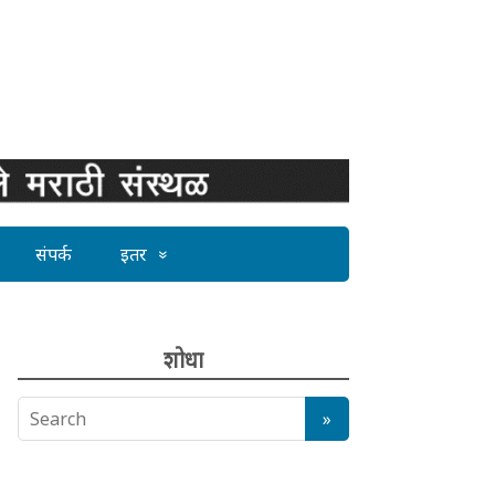
संपर्क
इतर
शोधा