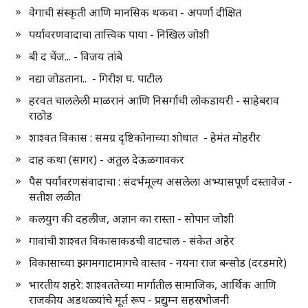
वेगाची संस्कृती आणि मानसिक थकवा - अपर्णा दीक्षित
पर्यावरणवादाचा तात्त्विक पाया - निखिल जोशी
बी द चेंज... - विजय तांबे
नद्या जोडताना.. - गिरीश घ. पाटील
हरवत चाललेली माळरानं आणि निसर्गाची लोकडायरी - साहेबराव
राठोड
शाश्वत विकास : समग्र दृष्टिकोनाच्या शोधात - हेमंत मोहरीर
दाह कथा (सागर) - अतुल देऊळगावकर
पैस पर्यावरणसंवादाचा : संदर्भमूल्य असलेला अभ्यासपूर्ण दस्तावेज -
सतीश लळीत
कलयुग की दहलीज, अज्ञान का रास्ता - सोपान जोशी
गावांची शाश्वत विकासाकडची वाटचाल - संकेत अहेर
विकासाच्या झगमगाटामागचे वास्तव - नयना राज बन्सोड (दरडमारे)
भारतीय शहरे: शाश्वततेच्या मार्गातील सामाजिक, आर्थिक आणि
राजकीय अडथळ्यांचे मूर्त रूप - प्रद्युम्न सहस्रभोजनी